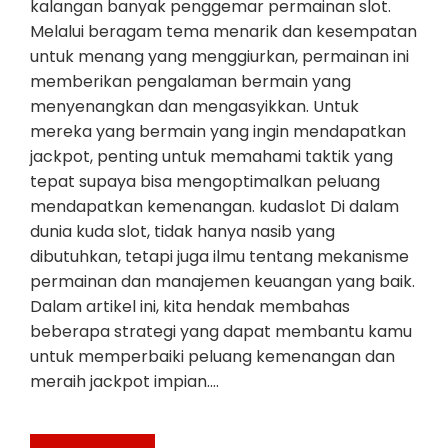
kalangan banyak penggemar permainan slot.
Melalui beragam tema menarik dan kesempatan
untuk menang yang menggiurkan, permainan ini
memberikan pengalaman bermain yang
menyenangkan dan mengasyikkan. Untuk
mereka yang bermain yang ingin mendapatkan
jackpot, penting untuk memahami taktik yang
tepat supaya bisa mengoptimalkan peluang
mendapatkan kemenangan. kudaslot Di dalam
dunia kuda slot, tidak hanya nasib yang
dibutuhkan, tetapi juga ilmu tentang mekanisme
permainan dan manajemen keuangan yang baik.
Dalam artikel ini, kita hendak membahas
beberapa strategi yang dapat membantu kamu
untuk memperbaiki peluang kemenangan dan
meraih jackpot impian.…