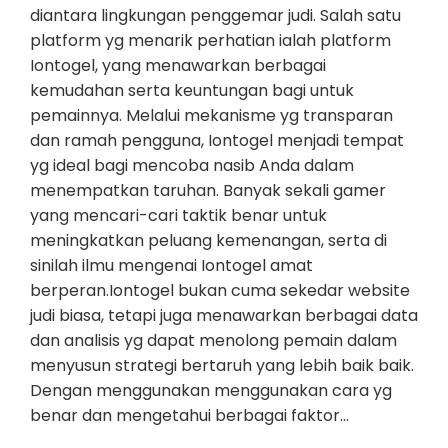
diantara lingkungan penggemar judi. Salah satu
platform yg menarik perhatian ialah platform
Iontogel, yang menawarkan berbagai
kemudahan serta keuntungan bagi untuk
pemainnya. Melalui mekanisme yg transparan
dan ramah pengguna, Iontogel menjadi tempat
yg ideal bagi mencoba nasib Anda dalam
menempatkan taruhan. Banyak sekali gamer
yang mencari-cari taktik benar untuk
meningkatkan peluang kemenangan, serta di
sinilah ilmu mengenai Iontogel amat
berperan.Iontogel bukan cuma sekedar website
judi biasa, tetapi juga menawarkan berbagai data
dan analisis yg dapat menolong pemain dalam
menyusun strategi bertaruh yang lebih baik baik.
Dengan menggunakan menggunakan cara yg
benar dan mengetahui berbagai faktor…