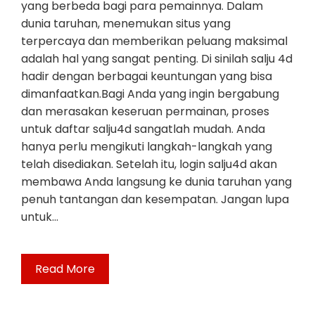
yang berbeda bagi para pemainnya. Dalam
dunia taruhan, menemukan situs yang
terpercaya dan memberikan peluang maksimal
adalah hal yang sangat penting. Di sinilah salju 4d
hadir dengan berbagai keuntungan yang bisa
dimanfaatkan.Bagi Anda yang ingin bergabung
dan merasakan keseruan permainan, proses
untuk daftar salju4d sangatlah mudah. Anda
hanya perlu mengikuti langkah-langkah yang
telah disediakan. Setelah itu, login salju4d akan
membawa Anda langsung ke dunia taruhan yang
penuh tantangan dan kesempatan. Jangan lupa
untuk…
Read More