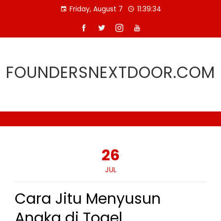
Skip
Friday, August 7
11:39:35
to
content
FOUNDERSNEXTDOOR.COM
26
JUL
Cara Jitu Menyusun
Angka di Togel