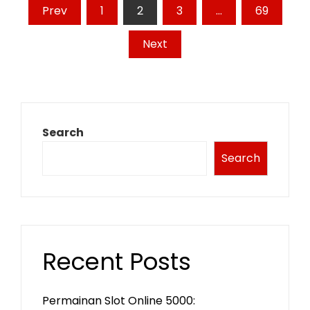
Posts
Prev
1
2
3
…
69
pagination
Next
Search
Search
Recent Posts
Permainan Slot Online 5000: