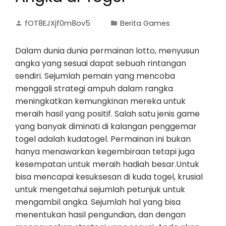
fOT8EJXjf0m8ov5
Berita Games
Dalam dunia dunia permainan lotto, menyusun
angka yang sesuai dapat sebuah rintangan
sendiri. Sejumlah pemain yang mencoba
menggali strategi ampuh dalam rangka
meningkatkan kemungkinan mereka untuk
meraih hasil yang positif. Salah satu jenis game
yang banyak diminati di kalangan penggemar
togel adalah kudatogel. Permainan ini bukan
hanya menawarkan kegembiraan tetapi juga
kesempatan untuk meraih hadiah besar.Untuk
bisa mencapai kesuksesan di kuda togel, krusial
untuk mengetahui sejumlah petunjuk untuk
mengambil angka. Sejumlah hal yang bisa
menentukan hasil pengundian, dan dengan