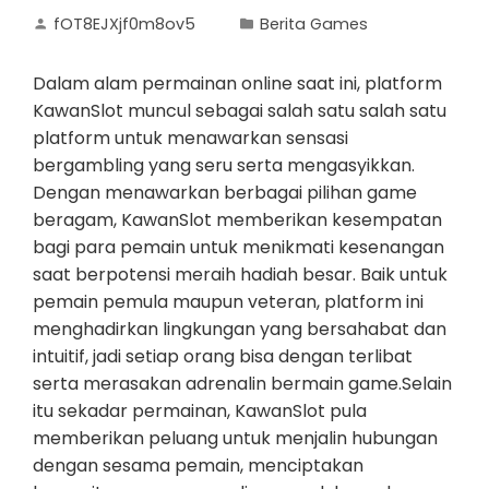
fOT8EJXjf0m8ov5
Berita Games
Dalam alam permainan online saat ini, platform
KawanSlot muncul sebagai salah satu salah satu
platform untuk menawarkan sensasi
bergambling yang seru serta mengasyikkan.
Dengan menawarkan berbagai pilihan game
beragam, KawanSlot memberikan kesempatan
bagi para pemain untuk menikmati kesenangan
saat berpotensi meraih hadiah besar. Baik untuk
pemain pemula maupun veteran, platform ini
menghadirkan lingkungan yang bersahabat dan
intuitif, jadi setiap orang bisa dengan terlibat
serta merasakan adrenalin bermain game.Selain
itu sekadar permainan, KawanSlot pula
memberikan peluang untuk menjalin hubungan
dengan sesama pemain, menciptakan