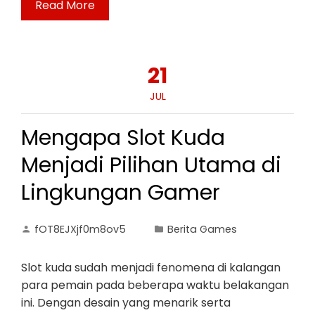
Read More
21
JUL
Mengapa Slot Kuda
Menjadi Pilihan Utama di
Lingkungan Gamer
fOT8EJXjf0m8ov5
Berita Games
Slot kuda sudah menjadi fenomena di kalangan
para pemain pada beberapa waktu belakangan
ini. Dengan desain yang menarik serta