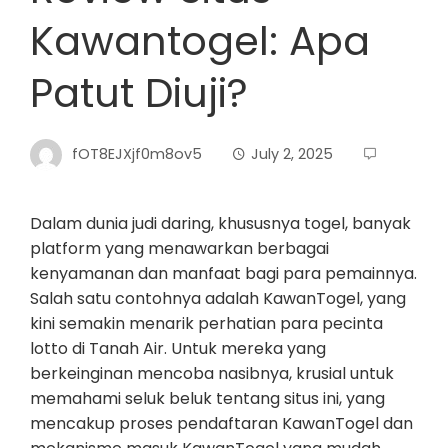
Kawantogel: Apa
Patut Diuji?
fOT8EJXjf0m8ov5
July 2, 2025
Dalam dunia judi daring, khususnya togel, banyak
platform yang menawarkan berbagai
kenyamanan dan manfaat bagi para pemainnya.
Salah satu contohnya adalah KawanTogel, yang
kini semakin menarik perhatian para pecinta
lotto di Tanah Air. Untuk mereka yang
berkeinginan mencoba nasibnya, krusial untuk
memahami seluk beluk tentang situs ini, yang
mencakup proses pendaftaran KawanTogel dan