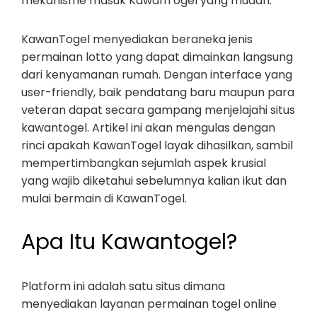
mekanisme masuk KawanTogel yang mudah.
KawanTogel menyediakan beraneka jenis
permainan lotto yang dapat dimainkan langsung
dari kenyamanan rumah. Dengan interface yang
user-friendly, baik pendatang baru maupun para
veteran dapat secara gampang menjelajahi situs
kawantogel. Artikel ini akan mengulas dengan
rinci apakah KawanTogel layak dihasilkan, sambil
mempertimbangkan sejumlah aspek krusial
yang wajib diketahui sebelumnya kalian ikut dan
mulai bermain di KawanTogel.
Apa Itu Kawantogel?
Platform ini adalah satu situs dimana
menyediakan layanan permainan togel online