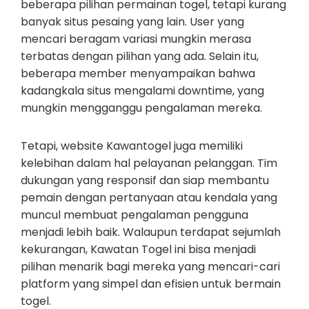
beberapa pilihan permainan togel, tetapi kurang
banyak situs pesaing yang lain. User yang
mencari beragam variasi mungkin merasa
terbatas dengan pilihan yang ada. Selain itu,
beberapa member menyampaikan bahwa
kadangkala situs mengalami downtime, yang
mungkin mengganggu pengalaman mereka.
Tetapi, website Kawantogel juga memiliki
kelebihan dalam hal pelayanan pelanggan. Tim
dukungan yang responsif dan siap membantu
pemain dengan pertanyaan atau kendala yang
muncul membuat pengalaman pengguna
menjadi lebih baik. Walaupun terdapat sejumlah
kekurangan, Kawatan Togel ini bisa menjadi
pilihan menarik bagi mereka yang mencari-cari
platform yang simpel dan efisien untuk bermain
togel.