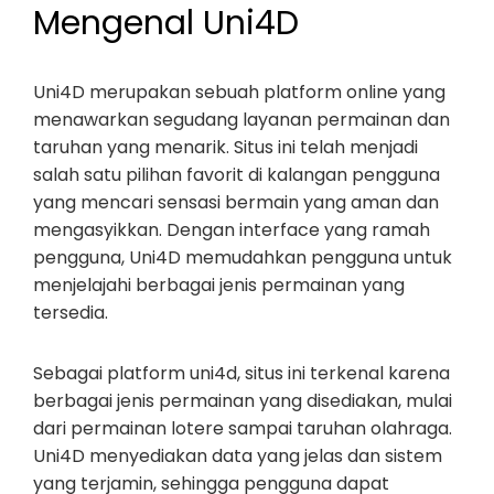
Mengenal Uni4D
Uni4D merupakan sebuah platform online yang
menawarkan segudang layanan permainan dan
taruhan yang menarik. Situs ini telah menjadi
salah satu pilihan favorit di kalangan pengguna
yang mencari sensasi bermain yang aman dan
mengasyikkan. Dengan interface yang ramah
pengguna, Uni4D memudahkan pengguna untuk
menjelajahi berbagai jenis permainan yang
tersedia.
Sebagai platform uni4d, situs ini terkenal karena
berbagai jenis permainan yang disediakan, mulai
dari permainan lotere sampai taruhan olahraga.
Uni4D menyediakan data yang jelas dan sistem
yang terjamin, sehingga pengguna dapat