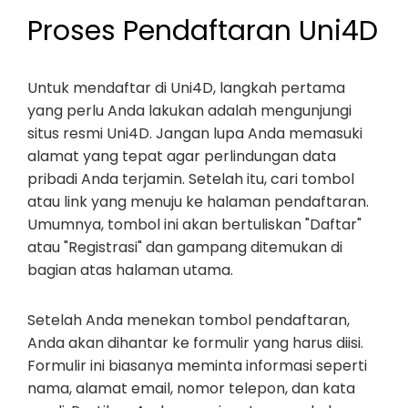
Proses Pendaftaran Uni4D
Untuk mendaftar di Uni4D, langkah pertama
yang perlu Anda lakukan adalah mengunjungi
situs resmi Uni4D. Jangan lupa Anda memasuki
alamat yang tepat agar perlindungan data
pribadi Anda terjamin. Setelah itu, cari tombol
atau link yang menuju ke halaman pendaftaran.
Umumnya, tombol ini akan bertuliskan "Daftar"
atau "Registrasi" dan gampang ditemukan di
bagian atas halaman utama.
Setelah Anda menekan tombol pendaftaran,
Anda akan dihantar ke formulir yang harus diisi.
Formulir ini biasanya meminta informasi seperti
nama, alamat email, nomor telepon, dan kata