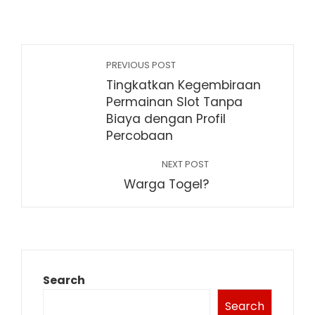
PREVIOUS POST
Tingkatkan Kegembiraan
Permainan Slot Tanpa
Biaya dengan Profil
Percobaan
NEXT POST
Warga Togel?
Search
Search