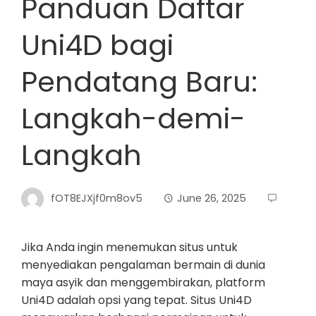
Panduan Daftar
Uni4D bagi
Pendatang Baru:
Langkah-demi-
Langkah
fOT8EJXjf0m8ov5
June 26, 2025
Jika Anda ingin menemukan situs untuk
menyediakan pengalaman bermain di dunia
maya asyik dan menggembirakan, platform
Uni4D adalah opsi yang tepat. Situs Uni4D