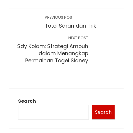
PREVIOUS POST
Toto: Saran dan Trik
NEXT POST
Sdy Kolam: Strategi Ampuh
dalam Menangkap
Permainan Togel Sidney
Search
Search