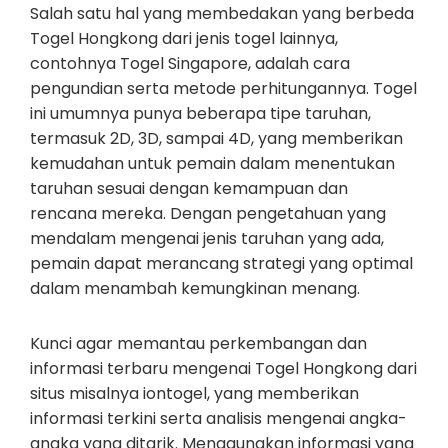
Salah satu hal yang membedakan yang berbeda
Togel Hongkong dari jenis togel lainnya,
contohnya Togel Singapore, adalah cara
pengundian serta metode perhitungannya. Togel
ini umumnya punya beberapa tipe taruhan,
termasuk 2D, 3D, sampai 4D, yang memberikan
kemudahan untuk pemain dalam menentukan
taruhan sesuai dengan kemampuan dan
rencana mereka. Dengan pengetahuan yang
mendalam mengenai jenis taruhan yang ada,
pemain dapat merancang strategi yang optimal
dalam menambah kemungkinan menang.
Kunci agar memantau perkembangan dan
informasi terbaru mengenai Togel Hongkong dari
situs misalnya iontogel, yang memberikan
informasi terkini serta analisis mengenai angka-
angka yang ditarik. Menggunakan informasi yang