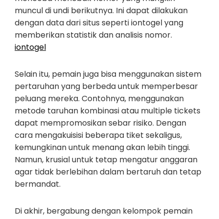
muncul di undi berikutnya. Ini dapat dilakukan
dengan data dari situs seperti iontogel yang
memberikan statistik dan analisis nomor.
iontogel
Selain itu, pemain juga bisa menggunakan sistem
pertaruhan yang berbeda untuk memperbesar
peluang mereka. Contohnya, menggunakan
metode taruhan kombinasi atau multiple tickets
dapat mempromosikan sebar risiko. Dengan
cara mengakuisisi beberapa tiket sekaligus,
kemungkinan untuk menang akan lebih tinggi.
Namun, krusial untuk tetap mengatur anggaran
agar tidak berlebihan dalam bertaruh dan tetap
bermandat.
Di akhir, bergabung dengan kelompok pemain