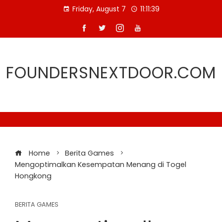
Skip
Friday, August 7
11:11:40
to
content
FOUNDERSNEXTDOOR.COM
Home
Berita Games
Mengoptimalkan Kesempatan Menang di Togel
Hongkong
BERITA GAMES