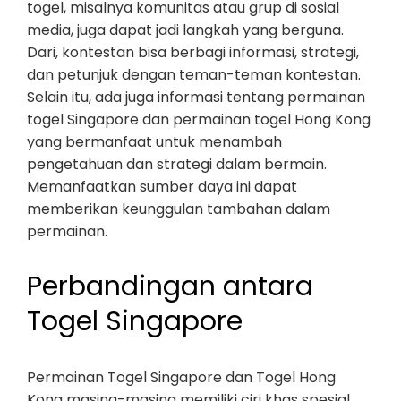
togel, misalnya komunitas atau grup di sosial
media, juga dapat jadi langkah yang berguna.
Dari, kontestan bisa berbagi informasi, strategi,
dan petunjuk dengan teman-teman kontestan.
Selain itu, ada juga informasi tentang permainan
togel Singapore dan permainan togel Hong Kong
yang bermanfaat untuk menambah
pengetahuan dan strategi dalam bermain.
Memanfaatkan sumber daya ini dapat
memberikan keunggulan tambahan dalam
permainan.
Perbandingan antara
Togel Singapore
Permainan Togel Singapore dan Togel Hong
Kong masing-masing memiliki ciri khas spesial