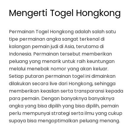
Mengerti Togel Hongkong
Permainan Togel Hongkong adalah salah satu
tipe permainan angka sangat terkenal di
kalangan pemain judi di Asia, terutama di
Indonesia. Permainan tersebut memberikan
peluang yang menarik untuk raih keuntungan
melalui menebak nomor yang akan keluar.
Setiap putaran permainan togel ini dimainkan
dilakukan secara live dari Hongkong, sehingga
memberikan keaslian serta transparansi kepada
para pemain. Dengan banyaknya banyaknya
angka yang bisa dipilih yang bisa dipilih, pemain
perlu mempunyai strategi serta ilmu yang cukup
supaya bisa mengoptimalkan peluang menang.