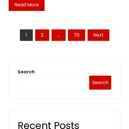
Read More
Posts
1
2
…
70
Next
pagination
Search
Search
Recent Posts