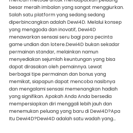
besar meraih imbalan yang sangat menggiurkan.
Salah satu platform yang sedang sedang
diperbincangkan adalah Dewi4D. Melalui konsep
yang menggoda dan inovatif, Dewi4D
menawarkan sensasi seru bagi para pecinta
game undian dan lotere.Dewi4D bukan sekadar
permainan standar, melainkan namun
menyediakan sejumlah keuntungan yang bisa
dapat dirasakan oleh pemainnya. Lewat
berbagai tipe permainan dan bonus yang
memikat, siapapun dapat mencoba nasibnya
dan mengalami sensasi memenangkan hadiah
yang signifikan. Apakah Anda Anda bersedia
mempersiapkan diri menggali lebih jauh dan
menemukan peluang yang baru di Dewi4D?Apa
Itu Dewi4D?Dewi4D adalah satu wadah yang…