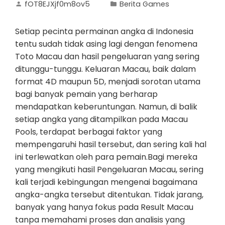
fOT8EJXjf0m8ov5
Berita Games
Setiap pecinta permainan angka di Indonesia
tentu sudah tidak asing lagi dengan fenomena
Toto Macau dan hasil pengeluaran yang sering
ditunggu-tunggu. Keluaran Macau, baik dalam
format 4D maupun 5D, menjadi sorotan utama
bagi banyak pemain yang berharap
mendapatkan keberuntungan. Namun, di balik
setiap angka yang ditampilkan pada Macau
Pools, terdapat berbagai faktor yang
mempengaruhi hasil tersebut, dan sering kali hal
ini terlewatkan oleh para pemain.Bagi mereka
yang mengikuti hasil Pengeluaran Macau, sering
kali terjadi kebingungan mengenai bagaimana
angka-angka tersebut ditentukan. Tidak jarang,
banyak yang hanya fokus pada Result Macau
tanpa memahami proses dan analisis yang