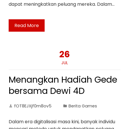
dapat meningkatkan peluang mereka. Dalam…
Read More
26
JUL
Menangkan Hadiah Gede
bersama Dewi 4D
fOT8EJXjf0m8ov5
Berita Games
Dalam era digitalisasi masa kini, banyak individu
mencari metode untuk mendapatkan peluang