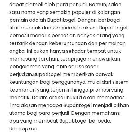
dapat diambil oleh para penjudi. Namun, salah
satu nama yang semakin populer di kalangan
pemain adalah Bupatitogel. Dengan berbagai
fitur menarik dan kemudahan akses, Bupatitogel
berhasil menarik perhatian banyak orang yang
tertarik dengan keberuntungan dan permainan
angka. Ini bukan hanya sekadar tempat untuk
memasang taruhan, tetapi juga menawarkan
pengalaman yang lebih dari sekadar
perjudian.Bupatitogel memberikan banyak
keuntungan bagi penggunanya, mulai dari sistem
keamanan yang terjamin hingga promosi yang
menarik. Dalam artikel ini, kita akan membahas
lima alasan mengapa Bupatitogel menjadi pilihan
utama bagi para penjudi. Dengan memahami
apa yang membuat Bupatitogel berbeda,
diharapkan…