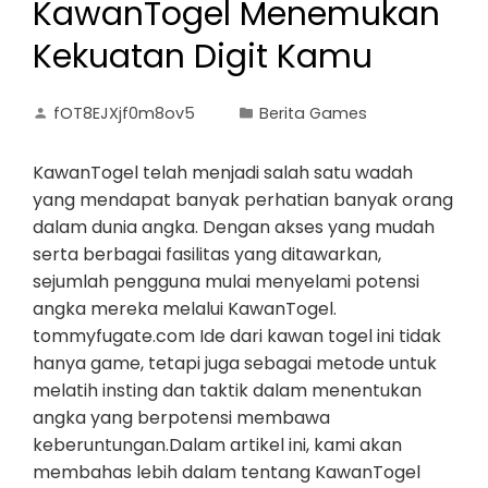
KawanTogel Menemukan
Kekuatan Digit Kamu
fOT8EJXjf0m8ov5
Berita Games
KawanTogel telah menjadi salah satu wadah
yang mendapat banyak perhatian banyak orang
dalam dunia angka. Dengan akses yang mudah
serta berbagai fasilitas yang ditawarkan,
sejumlah pengguna mulai menyelami potensi
angka mereka melalui KawanTogel.
tommyfugate.com Ide dari kawan togel ini tidak
hanya game, tetapi juga sebagai metode untuk
melatih insting dan taktik dalam menentukan
angka yang berpotensi membawa
keberuntungan.Dalam artikel ini, kami akan
membahas lebih dalam tentang KawanTogel