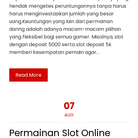
hendak mengetes peruntungannya tanpa harus
harus menginvestasikan jumlah yang besar
uang.Keuntungan yang lain dari permainan
daring adalah adanya macam-macam pilihan
yang fleksibel bagi semua gamer. Misalnya, slot
dengan deposit 5000 serta slot deposit 5k
memberi kesempatan pemain agar…
Read More
07
AUG
Permainan Slot Online