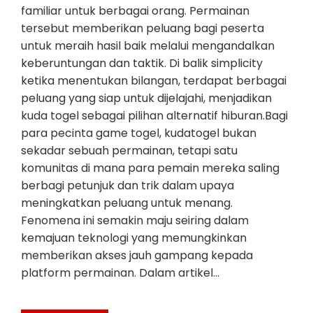
familiar untuk berbagai orang. Permainan
tersebut memberikan peluang bagi peserta
untuk meraih hasil baik melalui mengandalkan
keberuntungan dan taktik. Di balik simplicity
ketika menentukan bilangan, terdapat berbagai
peluang yang siap untuk dijelajahi, menjadikan
kuda togel sebagai pilihan alternatif hiburan.Bagi
para pecinta game togel, kudatogel bukan
sekadar sebuah permainan, tetapi satu
komunitas di mana para pemain mereka saling
berbagi petunjuk dan trik dalam upaya
meningkatkan peluang untuk menang.
Fenomena ini semakin maju seiring dalam
kemajuan teknologi yang memungkinkan
memberikan akses jauh gampang kepada
platform permainan. Dalam artikel…