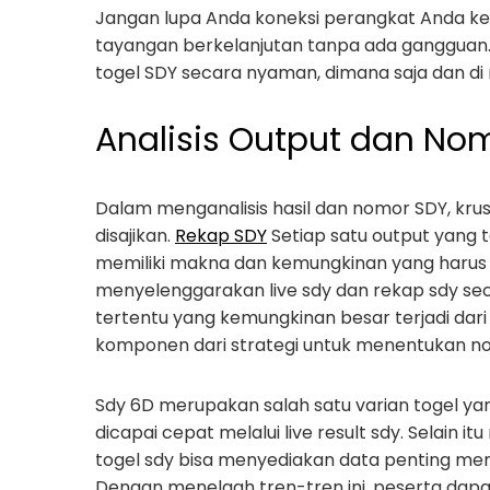
Jangan lupa Anda koneksi perangkat Anda ke 
tayangan berkelanjutan tanpa ada gangguan. 
togel SDY secara nyaman, dimana saja dan di
Analisis Output dan No
Dalam menganalisis hasil dan nomor SDY, krus
disajikan.
Rekap SDY
Setiap satu output yang 
memiliki makna dan kemungkinan yang harus d
menyelenggarakan live sdy dan rekap sdy sec
tertentu yang kemungkinan besar terjadi dari 
komponen dari strategi untuk menentukan no
Sdy 6D merupakan salah satu varian togel ya
dicapai cepat melalui live result sdy. Selain i
togel sdy bisa menyediakan data penting men
Dengan menelaah tren-tren ini, peserta dap