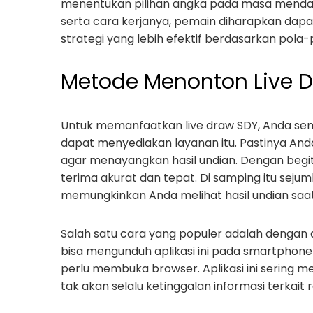
menentukan pilihan angka pada masa menda
serta cara kerjanya, pemain diharapkan da
strategi yang lebih efektif berdasarkan pola-
Metode Menonton Live 
Untuk memanfaatkan live draw SDY, Anda se
dapat menyediakan layanan itu. Pastinya Anda
agar menayangkan hasil undian. Dengan beg
terima akurat dan tepat. Di samping itu sejum
memungkinkan Anda melihat hasil undian saat 
Salah satu cara yang populer adalah dengan a
bisa mengunduh aplikasi ini pada smartphon
perlu membuka browser. Aplikasi ini sering me
tak akan selalu ketinggalan informasi terkait 