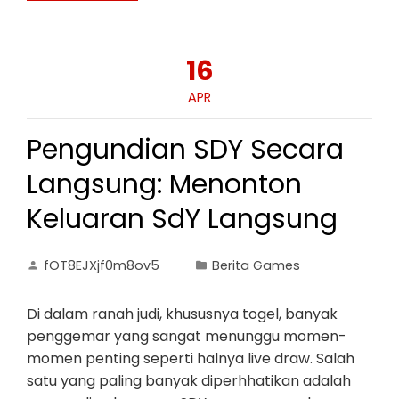
16
APR
Pengundian SDY Secara
Langsung: Menonton
Keluaran SdY Langsung
fOT8EJXjf0m8ov5
Berita Games
Di dalam ranah judi, khususnya togel, banyak
penggemar yang sangat menunggu momen-
momen penting seperti halnya live draw. Salah
satu yang paling banyak diperhhatikan adalah