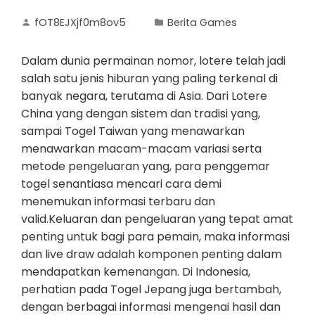
fOT8EJXjf0m8ov5
Berita Games
Dalam dunia permainan nomor, lotere telah jadi
salah satu jenis hiburan yang paling terkenal di
banyak negara, terutama di Asia. Dari Lotere
China yang dengan sistem dan tradisi yang,
sampai Togel Taiwan yang menawarkan
menawarkan macam-macam variasi serta
metode pengeluaran yang, para penggemar
togel senantiasa mencari cara demi
menemukan informasi terbaru dan
valid.Keluaran dan pengeluaran yang tepat amat
penting untuk bagi para pemain, maka informasi
dan live draw adalah komponen penting dalam
mendapatkan kemenangan. Di Indonesia,
perhatian pada Togel Jepang juga bertambah,
dengan berbagai informasi mengenai hasil dan