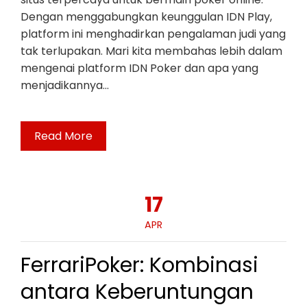
Dengan menggabungkan keunggulan IDN Play,
platform ini menghadirkan pengalaman judi yang
tak terlupakan. Mari kita membahas lebih dalam
mengenai platform IDN Poker dan apa yang
menjadikannya…
Read More
17
APR
FerrariPoker: Kombinasi
antara Keberuntungan