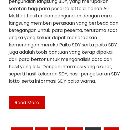
pengundian langsung SDY, yang merupakan
sorotan bagi para peserta lotto di Tanah Air.
Melihat hasil undian pengundian dengan cara
langsung memberi perasaan yang berbeda dan
ketegangan untuk para peserta, terutama saat
angka yang keluar dapat menetapkan
kemenangan mereka.Paito SDY serta paito SDY
juga adalah tools bantuan yang kerap dipakai
dari para bettor untuk menganalisis data dari
hasil yang lalu. Dengan informasi yang akurat,
seperti hasil keluaran SDY, hasil pengeluaran SDY
lotto, serta informasi SDY paito warna,…
Read More