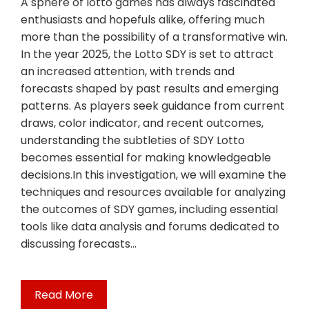
A sphere of lotto games has always fascinated
enthusiasts and hopefuls alike, offering much
more than the possibility of a transformative win.
In the year 2025, the Lotto SDY is set to attract
an increased attention, with trends and
forecasts shaped by past results and emerging
patterns. As players seek guidance from current
draws, color indicator, and recent outcomes,
understanding the subtleties of SDY Lotto
becomes essential for making knowledgeable
decisions.In this investigation, we will examine the
techniques and resources available for analyzing
the outcomes of SDY games, including essential
tools like data analysis and forums dedicated to
discussing forecasts…
Read More