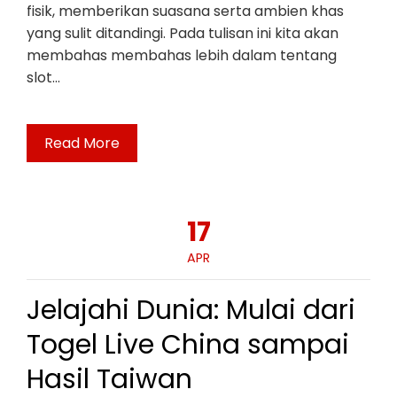
fisik, memberikan suasana serta ambien khas
yang sulit ditandingi. Pada tulisan ini kita akan
membahas membahas lebih dalam tentang
slot…
Read More
17
APR
Jelajahi Dunia: Mulai dari
Togel Live China sampai
Hasil Taiwan