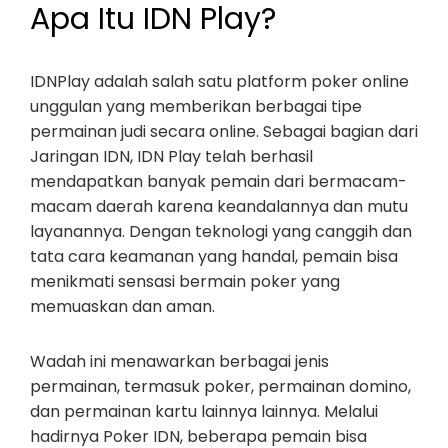
Apa Itu IDN Play?
IDNPlay adalah salah satu platform poker online
unggulan yang memberikan berbagai tipe
permainan judi secara online. Sebagai bagian dari
Jaringan IDN, IDN Play telah berhasil
mendapatkan banyak pemain dari bermacam-
macam daerah karena keandalannya dan mutu
layanannya. Dengan teknologi yang canggih dan
tata cara keamanan yang handal, pemain bisa
menikmati sensasi bermain poker yang
memuaskan dan aman.
Wadah ini menawarkan berbagai jenis
permainan, termasuk poker, permainan domino,
dan permainan kartu lainnya lainnya. Melalui
hadirnya Poker IDN, beberapa pemain bisa