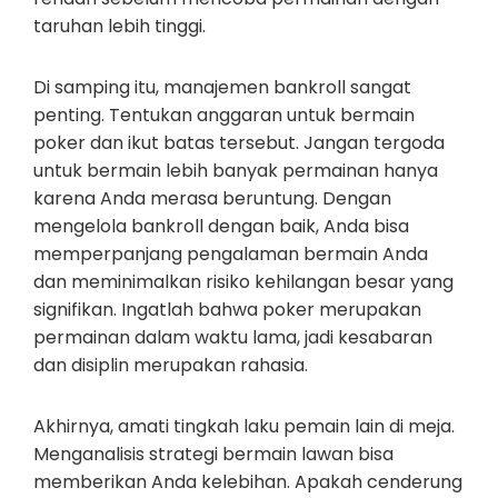
taruhan lebih tinggi.
Di samping itu, manajemen bankroll sangat
penting. Tentukan anggaran untuk bermain
poker dan ikut batas tersebut. Jangan tergoda
untuk bermain lebih banyak permainan hanya
karena Anda merasa beruntung. Dengan
mengelola bankroll dengan baik, Anda bisa
memperpanjang pengalaman bermain Anda
dan meminimalkan risiko kehilangan besar yang
signifikan. Ingatlah bahwa poker merupakan
permainan dalam waktu lama, jadi kesabaran
dan disiplin merupakan rahasia.
Akhirnya, amati tingkah laku pemain lain di meja.
Menganalisis strategi bermain lawan bisa
memberikan Anda kelebihan. Apakah cenderung