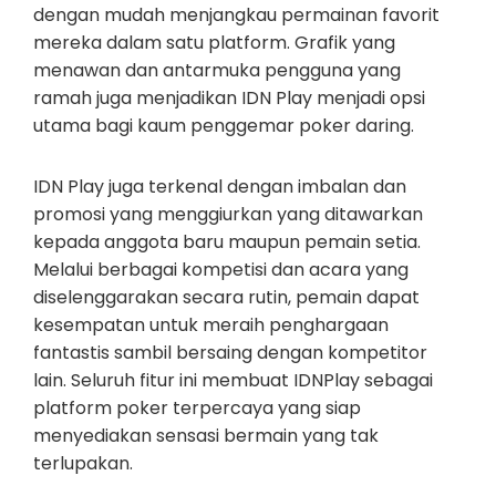
dengan mudah menjangkau permainan favorit
mereka dalam satu platform. Grafik yang
menawan dan antarmuka pengguna yang
ramah juga menjadikan IDN Play menjadi opsi
utama bagi kaum penggemar poker daring.
IDN Play juga terkenal dengan imbalan dan
promosi yang menggiurkan yang ditawarkan
kepada anggota baru maupun pemain setia.
Melalui berbagai kompetisi dan acara yang
diselenggarakan secara rutin, pemain dapat
kesempatan untuk meraih penghargaan
fantastis sambil bersaing dengan kompetitor
lain. Seluruh fitur ini membuat IDNPlay sebagai
platform poker terpercaya yang siap
menyediakan sensasi bermain yang tak
terlupakan.