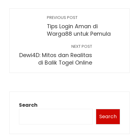
PREVIOUS POST
Tips Login Aman di
Warga88 untuk Pemula
NEXT POST
Dewi4D: Mitos dan Realitas
di Balik Togel Online
Search
Search