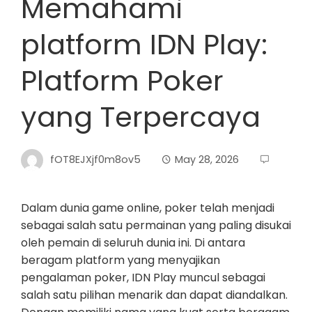
Memahami
platform IDN Play:
Platform Poker
yang Terpercaya
fOT8EJXjf0m8ov5
May 28, 2026
Dalam dunia game online, poker telah menjadi
sebagai salah satu permainan yang paling disukai
oleh pemain di seluruh dunia ini. Di antara
beragam platform yang menyajikan
pengalaman poker, IDN Play muncul sebagai
salah satu pilihan menarik dan dapat diandalkan.