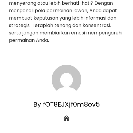
menyerang atau lebih berhati-hati? Dengan
mengenali pola permainan lawan, Anda dapat
membuat keputusan yang lebih informasi dan
strategis. Tetaplah tenang dan konsentrasi,
serta jangan membiarkan emosi mempengaruhi
permainan Anda.
By fOT8EJXjf0m8ov5