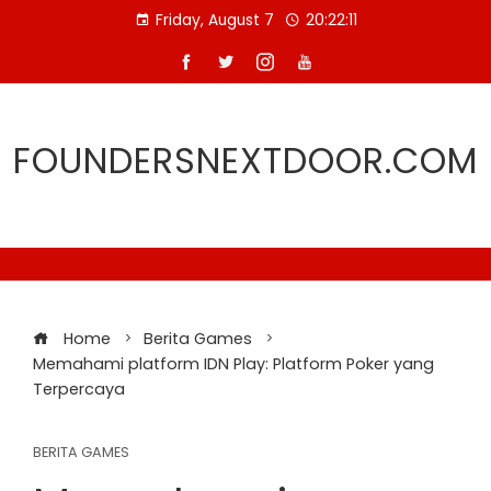
Skip
Friday, August 7
20:22:12
to
content
FOUNDERSNEXTDOOR.COM
Home
Berita Games
Memahami platform IDN Play: Platform Poker yang
Terpercaya
BERITA GAMES