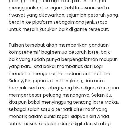
paling paling pada dijadikan pilihan. Dengan
menggunakan beragam keistimewaan serta
riwayat yang ditawarkan, sejumlah petaruh yang
beralih ke platform sebagaimana jeniustoto
untuk meraih kutukan baik di game tersebut.
Tulisan tersebut akan memberikan panduan
komprehensif bagi semua petaruh lotre, baik-
baik yang sudah punya berpengalaman maupun
yang baru. Kita bakal membahas dari segi
mendetail mengenai perbedaan antara lotre
Sidney, Singapura, dan Hongkong, dan cara
bermain serta strategi yang bisa digunakan guna
memperbesar peluang menangnya. Selain itu,
kita pun bakal menyinggung tentang lotre Makau
sebagai salah satu alternatif alternatif yang
menarik dalam dunia togel. Siapkan diri Anda
untuk masuk ke dalam dunia digit dan strategi