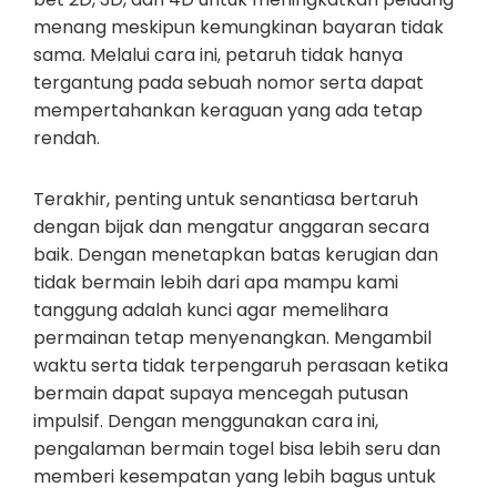
menang meskipun kemungkinan bayaran tidak
sama. Melalui cara ini, petaruh tidak hanya
tergantung pada sebuah nomor serta dapat
mempertahankan keraguan yang ada tetap
rendah.
Terakhir, penting untuk senantiasa bertaruh
dengan bijak dan mengatur anggaran secara
baik. Dengan menetapkan batas kerugian dan
tidak bermain lebih dari apa mampu kami
tanggung adalah kunci agar memelihara
permainan tetap menyenangkan. Mengambil
waktu serta tidak terpengaruh perasaan ketika
bermain dapat supaya mencegah putusan
impulsif. Dengan menggunakan cara ini,
pengalaman bermain togel bisa lebih seru dan
memberi kesempatan yang lebih bagus untuk