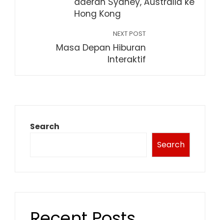
daerah Sydney, Australia ke
Hong Kong
NEXT POST
Masa Depan Hiburan
Interaktif
Search
Search
Recent Posts