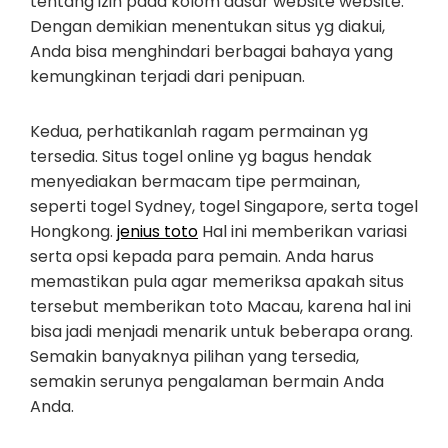
tentang izin pada kolom dasar website website.
Dengan demikian menentukan situs yg diakui,
Anda bisa menghindari berbagai bahaya yang
kemungkinan terjadi dari penipuan.
Kedua, perhatikanlah ragam permainan yg
tersedia. Situs togel online yg bagus hendak
menyediakan bermacam tipe permainan,
seperti togel Sydney, togel Singapore, serta togel
Hongkong.
jenius toto
Hal ini memberikan variasi
serta opsi kepada para pemain. Anda harus
memastikan pula agar memeriksa apakah situs
tersebut memberikan toto Macau, karena hal ini
bisa jadi menjadi menarik untuk beberapa orang.
Semakin banyaknya pilihan yang tersedia,
semakin serunya pengalaman bermain Anda
Anda.