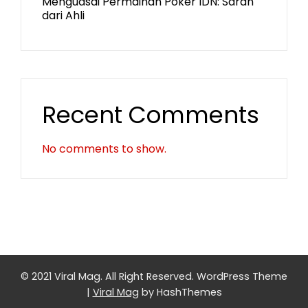
Menguasai Permainan Poker IDN: Saran
dari Ahli
Recent Comments
No comments to show.
© 2021 Viral Mag. All Right Reserved.
WordPress Theme
|
Viral Mag
by HashThemes