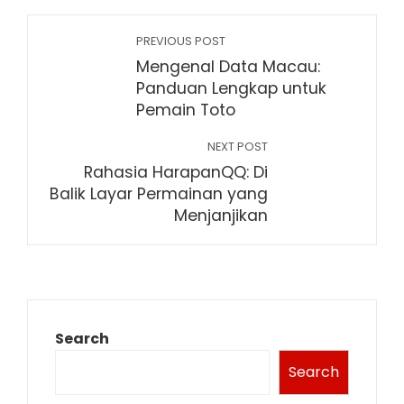
PREVIOUS POST
Mengenal Data Macau:
Panduan Lengkap untuk
Pemain Toto
NEXT POST
Rahasia HarapanQQ: Di
Balik Layar Permainan yang
Menjanjikan
Search
Search