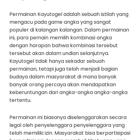
Permainan Kayutogel adalah sebuah istilah yang
mengacu pada game angka yang sangat
populer di kalangan kalangan. Dalam permainan
ini, para pemain memilih kombinasi angka
dengan harapan bahwa kombinasi tersebut
tersebut akan dalam undian selanjutnya.
Kayutogel tidak hanya sekadar sebuah
permainan, tetapi juga telah menjadi bagian
budaya dalam masyarakat di mana banyak
banyak orang percaya akan mendapatkan
keberuntungan dari angka-angka angka-angka
tertentu.
Permainan ini biasanya diselenggarakan secara
legal oleh penyelenggara penyelenggara yang
telah memiliki izin. Masyarakat bisa berpartisipasi