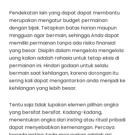
Pendekatan lain yang dapat dapat membantu
merupakan mengatur budget permainan
dengan bijak. Tetapkan batas harian maupun
mingguan agar bermain, sehingga Anda dapat
memiliki permainan tanpa ada risiko finansial
yang besar. Disiplin dalam mengelola mengelola
uang kalian adalah rahasia untuk tetap eksis di
permainan ini. Hindari godaan untuk selalu
bermain saat kehilangan, karena dorongan itu
sering kali dapat mengantarkan anda menjadi ke
kehilangan yang lebih besar.
Tentu saja tidak lupakan elemen pilihan angka
yang bersifat bersifat. Kadang-kadang,
menentukan angka dari insting atau ritual pribadi
dapat menyebabkan kemenangan. Percaya
kepada insting Anda merupakan adalah sisi