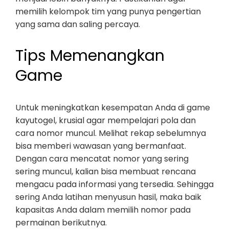
memilih kelompok tim yang punya pengertian
yang sama dan saling percaya.
Tips Memenangkan
Game
Untuk meningkatkan kesempatan Anda di game
kayutogel, krusial agar mempelajari pola dan
cara nomor muncul. Melihat rekap sebelumnya
bisa memberi wawasan yang bermanfaat.
Dengan cara mencatat nomor yang sering
sering muncul, kalian bisa membuat rencana
mengacu pada informasi yang tersedia. Sehingga
sering Anda latihan menyusun hasil, maka baik
kapasitas Anda dalam memilih nomor pada
permainan berikutnya.