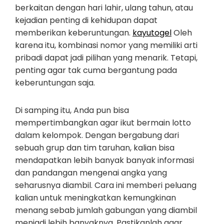
berkaitan dengan hari lahir, ulang tahun, atau
kejadian penting di kehidupan dapat
memberikan keberuntungan.
kayutogel
Oleh
karena itu, kombinasi nomor yang memiliki arti
pribadi dapat jadi pilihan yang menarik. Tetapi,
penting agar tak cuma bergantung pada
keberuntungan saja.
Di samping itu, Anda pun bisa
mempertimbangkan agar ikut bermain lotto
dalam kelompok. Dengan bergabung dari
sebuah grup dan tim taruhan, kalian bisa
mendapatkan lebih banyak banyak informasi
dan pandangan mengenai angka yang
seharusnya diambil. Cara ini memberi peluang
kalian untuk meningkatkan kemungkinan
menang sebab jumlah gabungan yang diambil
menjadi lebih banyaknya. Pastikanlah agar