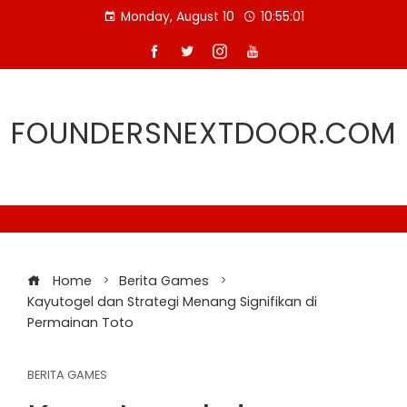
Skip
Monday, August 10
10:55:02
to
content
FOUNDERSNEXTDOOR.COM
Home
Berita Games
Kayutogel dan Strategi Menang Signifikan di
Permainan Toto
BERITA GAMES