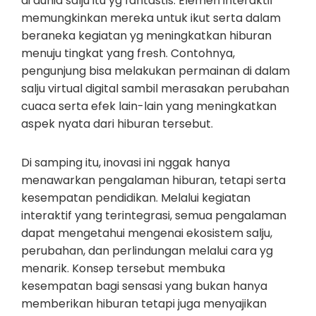
di dunia salju itu yg fantastis. Elemen interaktif
memungkinkan mereka untuk ikut serta dalam
beraneka kegiatan yg meningkatkan hiburan
menuju tingkat yang fresh. Contohnya,
pengunjung bisa melakukan permainan di dalam
salju virtual digital sambil merasakan perubahan
cuaca serta efek lain-lain yang meningkatkan
aspek nyata dari hiburan tersebut.
Di samping itu, inovasi ini nggak hanya
menawarkan pengalaman hiburan, tetapi serta
kesempatan pendidikan. Melalui kegiatan
interaktif yang terintegrasi, semua pengalaman
dapat mengetahui mengenai ekosistem salju,
perubahan, dan perlindungan melalui cara yg
menarik. Konsep tersebut membuka
kesempatan bagi sensasi yang bukan hanya
memberikan hiburan tetapi juga menyajikan