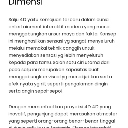
Dimensi
Salju 4D yaitu kemajuan terbaru dalam dunia
entertainment interaktif modern yang mana
menggabungkan unsur maya dan fakta. Konsep
ini menghasilkan sensasi yg sangat menyeluruh
melalui memakai teknik canggih untuk
menyediakan sensasi yg lebih menyeluruh
kepada para tamu. Salah satu ciri utama dari
pada salju ini merupakan kapasitas buat
menggabungkan visual yg menakjubkan serta
efek nyata yg riil, seperti pengalaman dingin
serta angin sepoi-sepoi.
Dengan memanfaatkan proyeksi 4D 4D yang
inovatif, pengunjung dapat merasakan atmosfer
yang seperti orang-orang benar-benar tinggal