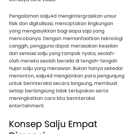
Pengalaman salju4d mengintergrasikan unsur
fisik dan digitalisasi, menciptakan lingkungan
yang mengasyikkan bagi siapa saja yang
mencobanya. Dengan memanfaatkan teknologi
canggih, pengguna dapat merasakan keaslian
dan sensasi salju yang tampak nyata, seolah-
olah mereka seolah berada di tengah-tengah
hujan salju yang menawan. Bukan hanya sekedar
menonton, salju4d mengizinkan para pengunjung
untuk berinteraksi secara langsung, membuat
setiap berlangsung tidak terlupakan serta
meningkatkan cara kita berinteraksi
entertainment.
Konsep Salju Empat