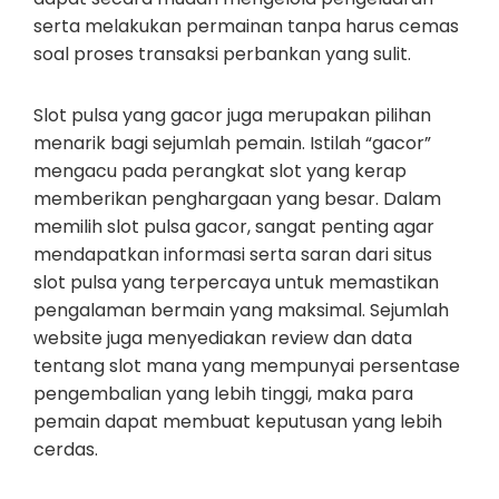
serta melakukan permainan tanpa harus cemas
soal proses transaksi perbankan yang sulit.
Slot pulsa yang gacor juga merupakan pilihan
menarik bagi sejumlah pemain. Istilah “gacor”
mengacu pada perangkat slot yang kerap
memberikan penghargaan yang besar. Dalam
memilih slot pulsa gacor, sangat penting agar
mendapatkan informasi serta saran dari situs
slot pulsa yang terpercaya untuk memastikan
pengalaman bermain yang maksimal. Sejumlah
website juga menyediakan review dan data
tentang slot mana yang mempunyai persentase
pengembalian yang lebih tinggi, maka para
pemain dapat membuat keputusan yang lebih
cerdas.