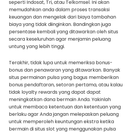
seperti Indosat, Tri, atau Telkomsel. Ini akan
memudahkan anda dalam proses transaksi
keuangan dan mengelak dari biaya tambahan
biaya yang tidak diinginkan. Bandingkan juga
persentase kembali yang ditawarkan oleh situs
secara keseluruhan agar menjamin peluang
untung yang lebih tinggi.
Terakhir, tidak lupa untuk memeriksa bonus-
bonus dan penawaran yang ditawarkan. Banyak
situs permainan pulsa yang bagus memberikan
bonus pendaftaran, setoran pertama, atau kalau
tidak loyalty rewards yang dapat dapat
meningkatkan dana bermain Anda. Yakinlah
untuk membaca ketentuan dan ketentuan yang
berlaku agar Anda jangan melepaskan peluang
untuk memperoleh keuntungan ekstra ketika
bermain di situs slot yang menggunakan pulsa