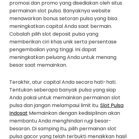
promosi dan promo yang disediakan oleh situs
permainan slot pulsa. Banyaknya website
menawarkan bonus setoran pulsa yang bisa
meningkatkan capital Anda saat bermain.
Cobalah pilih slot deposit pulsa yang
memberikan ciri khas unik serta persentase
pengembalian yang tinggi. Ini dapat
meningkatkan peluang Anda untuk menang
besar saat memainkan.
Terakhir, atur capital Anda secara hati-hati.
Tentukan seberapa banyak pulsa yang siap
Anda pakai untuk memainkan permainan slot
pulsa dan jangan melampaui limit itu.
Slot Pulsa
Indosat
Memainkan dengan kedisiplinan akan
membantu Anda menghindari rugi besar-
besaran. Di samping itu, pilih permainan slot
pulsa gacor yang telah terbukti menaikkan hasil