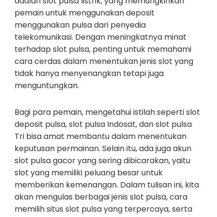
adalah slot pulsa listrik, yang memungkinkan
pemain untuk menggunakan deposit
menggunakan pulsa dari penyedia
telekomunikasi. Dengan meningkatnya minat
terhadap slot pulsa, penting untuk memahami
cara cerdas dalam menentukan jenis slot yang
tidak hanya menyenangkan tetapi juga
menguntungkan.
Bagi para pemain, mengetahui istilah seperti slot
deposit pulsa, slot pulsa Indosat, dan slot pulsa
Tri bisa amat membantu dalam menentukan
keputusan permainan. Selain itu, ada juga akun
slot pulsa gacor yang sering dibicarakan, yaitu
slot yang memiliki peluang besar untuk
memberikan kemenangan. Dalam tulisan ini, kita
akan mengulas berbagai jenis slot pulsa, cara
memilih situs slot pulsa yang terpercaya, serta