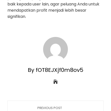
baik kepada user lain, agar peluang Anda untuk
mendapatkan profit menjadi lebih besar
signifikan.
By fOT8EJXjf0m8ov5
PREVIOUS POST