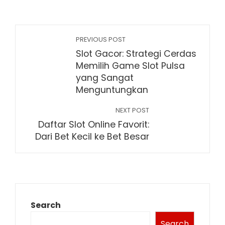
PREVIOUS POST
Slot Gacor: Strategi Cerdas
Memilih Game Slot Pulsa
yang Sangat
Menguntungkan
NEXT POST
Daftar Slot Online Favorit:
Dari Bet Kecil ke Bet Besar
Search
Search