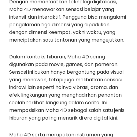
Dengan memanfaatkan teknologi digitalisasi,
Maha 4D menawarkan sensasi belajar yang
intensif dan interaktif. Pengguna bisa mengalami
pengalaman tiga dimensi yang dipadukan
dengan dimensi keempat, yakni waktu, yang
menciptakan satu tontonan yang mengejutkan.
Dalam konteks hiburan, Maha 4D sering
digunakan pada movie, games, dan pameran.
Sensasi ini bukan hanya bergantung pada visual
yang menawan, tetapi juga melibatkan sensasi
indrawi lain seperti halnya vibrasi, aroma, dan
efek lingkungan yang menghadirkan penonton
seolah terlibat langsung dalam cerita. Ini
memposisikan Maha 4D sebagai salah satu jenis
hiburan yang paling menarik di era digital kini.
Maha 4D serta merupakan instrumen yang