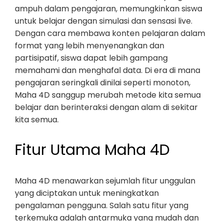
ampuh dalam pengajaran, memungkinkan siswa
untuk belajar dengan simulasi dan sensasi live.
Dengan cara membawa konten pelajaran dalam
format yang lebih menyenangkan dan
partisipatif, siswa dapat lebih gampang
memahami dan menghafal data. Di era di mana
pengajaran seringkali dinilai seperti monoton,
Maha 4D sanggup merubah metode kita semua
belajar dan berinteraksi dengan alam di sekitar
kita semua.
Fitur Utama Maha 4D
Maha 4D menawarkan sejumlah fitur unggulan
yang diciptakan untuk meningkatkan
pengalaman pengguna. Salah satu fitur yang
terkemuka adalah antarmuka yang mudah dan