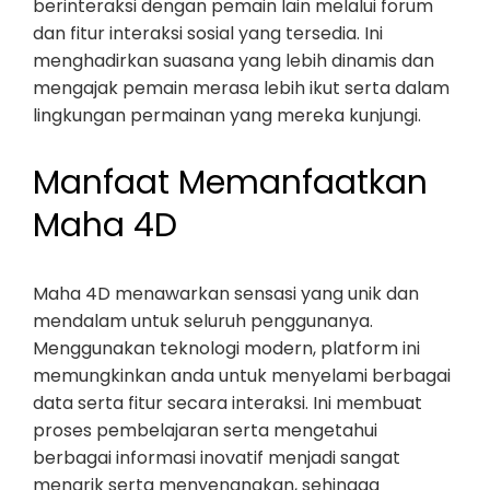
berinteraksi dengan pemain lain melalui forum
dan fitur interaksi sosial yang tersedia. Ini
menghadirkan suasana yang lebih dinamis dan
mengajak pemain merasa lebih ikut serta dalam
lingkungan permainan yang mereka kunjungi.
Manfaat Memanfaatkan
Maha 4D
Maha 4D menawarkan sensasi yang unik dan
mendalam untuk seluruh penggunanya.
Menggunakan teknologi modern, platform ini
memungkinkan anda untuk menyelami berbagai
data serta fitur secara interaksi. Ini membuat
proses pembelajaran serta mengetahui
berbagai informasi inovatif menjadi sangat
menarik serta menyenangkan, sehingga