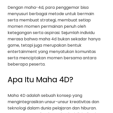
Dengan maha-4d, para penggemar bisa
menyusuri berbagai metode untuk bermain
serta membuat strategi, membuat setiap
momen momen permainan penuh oleh
ketegangan serta aspirasi. Sejumlah individu
merasa bahwa maha 4d bukan sekadar hanya
game, tetapi juga merupakan bentuk
entertainment yang menyatukan komunitas
serta menciptakan momen bersama antara
beberapa peserta.
Apa Itu Maha 4D?
Maha 4D adalah sebuah konsep yang
mengintegrasikan unsur-unsur kreativitas dan
teknologi dalam dunia pelajaran dan hiburan.