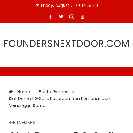
Skip
Friday, August 7
17:28:48
to
content
FOUNDERSNEXTDOOR.COM
Home
Berita Games
Slot Demo PG Soft: Keseruan dan Kemenangan
Menunggu Kamu!
BERITA GAMES