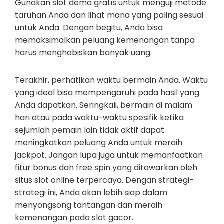
Gunakan slot demo gratis untuk menguji metode
taruhan Anda dan lihat mana yang paling sesuai
untuk Anda. Dengan begitu, Anda bisa
memaksimalkan peluang kemenangan tanpa
harus menghabiskan banyak uang.
Terakhir, perhatikan waktu bermain Anda. Waktu
yang ideal bisa mempengaruhi pada hasil yang
Anda dapatkan. Seringkali, bermain di malam
hari atau pada waktu-waktu spesifik ketika
sejumlah pemain lain tidak aktif dapat
meningkatkan peluang Anda untuk meraih
jackpot. Jangan lupa juga untuk memanfaatkan
fitur bonus dan free spin yang ditawarkan oleh
situs slot online terpercaya. Dengan strategi-
strategi ini, Anda akan lebih siap dalam
menyongsong tantangan dan meraih
kemenangan pada slot gacor.