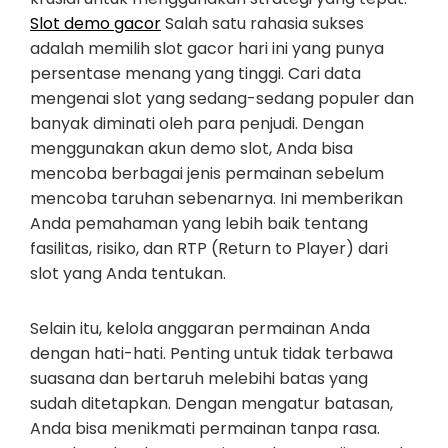
Slot demo gacor
Salah satu rahasia sukses
adalah memilih slot gacor hari ini yang punya
persentase menang yang tinggi. Cari data
mengenai slot yang sedang-sedang populer dan
banyak diminati oleh para penjudi. Dengan
menggunakan akun demo slot, Anda bisa
mencoba berbagai jenis permainan sebelum
mencoba taruhan sebenarnya. Ini memberikan
Anda pemahaman yang lebih baik tentang
fasilitas, risiko, dan RTP (Return to Player) dari
slot yang Anda tentukan.
Selain itu, kelola anggaran permainan Anda
dengan hati-hati. Penting untuk tidak terbawa
suasana dan bertaruh melebihi batas yang
sudah ditetapkan. Dengan mengatur batasan,
Anda bisa menikmati permainan tanpa rasa.