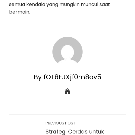
semua kendala yang mungkin muncul saat
bermain.
By fOT8EJXjf0m8ov5
PREVIOUS POST
Strategi Cerdas untuk