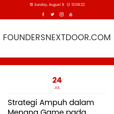
Skip
Sunday, August 9
13:09:23
to
content
FOUNDERSNEXTDOOR.COM
24
JUL
Strategi Ampuh dalam
Menang Game pada