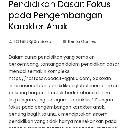
Pendidikan Dasar: Fokus
pada Pengembangan
Karakter Anak
fOT8EJXjf0m8ov5
Berita Games
Dalam dunia pendidikan yang semakin
berkembang, tantangan dalam pendidikan dasar
menjadi semakin kompleks.
https://rpsrosewoodcityggn50.com/ Sekolah
internasional dan pendidikan global memberikan
peluang bagi anak untuk berkembang dalam
lingkungan yang beragam dan inklusif. Dengan
fokus pada pengembangan karakter anak,
penting bagi kita untuk menciptakan sistem
pendidikan yang tidak hanya menekankan pada