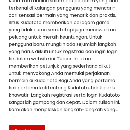
Kuda Toto adalah salah satu platform yang kian
terkenal di kalangan pengguna yang mencari-
cari sensasi bermain yang menarik dan praktis.
Situs Kudatoto memberikan beragam game
yang tidak cuma seru, tetapi juga menawarkan
peluang untuk meraih keuntungan. Untuk
pengguna baru, mungkin ada sejumlah langkah
yang harus diikuti untuk registrasi dan ingin login
ke dalam website ini. Tulisan ini akan
memberikan petunjuk yang sederhana diikuti
untuk menyokong Anda memulai perjalanan
bermain di Kuda Toto.Bagi Anda yang pertama
kali pertama kali tentang Kudatoto, tidak perlu
khawatir. Langkah registrasi serta login Kudatoto
sangatlah gampang dan cepat. Dalam tulisan ini,
kami akan menjelaskan langkah-langkah yang…