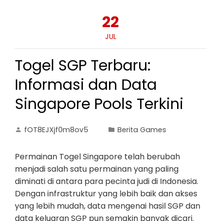
22
JUL
Togel SGP Terbaru:
Informasi dan Data
Singapore Pools Terkini
fOT8EJXjf0m8ov5
Berita Games
Permainan Togel Singapore telah berubah
menjadi salah satu permainan yang paling
diminati di antara para pecinta judi di Indonesia.
Dengan infrastruktur yang lebih baik dan akses
yang lebih mudah, data mengenai hasil SGP dan
data keluaran SGP pun semakin banyak dicari.