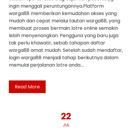
ingin menggali peruntungannya.Platform
warga88 memberikan kemudahan akses yang
mudah dan cepat melalui tautan warga88, yang
membuat proses bermain lotre online semakin
lebih menyenangkan. Pengguna yang baru juga
tak perlu khawatir, sebab tahapan daftar
warga88 amat mudah. Setelah sudah mendaftar,
login warga88 menjadi tahap berikutnya dalam
memulai perjalanan lotre anda.…
Read More
22
JUL