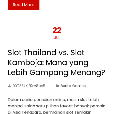
Read More
22
JUL
Slot Thailand vs. Slot
Kamboja: Mana yang
Lebih Gampang Menang?
fOT8EJXjf0m8ov5
Berita Games
Dalam dunia perjudian online, mesin slot telah
menjadi salah satu pilihan favorit banyak pemain.
Di Asia Tenggara, permainan slot semakin