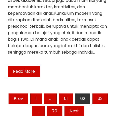
aspek akademis, tetapi juga pada nilai-nilai yang
membentuk karakter, kreativitas, dan
kepercayaan diri anak.Kurikulum modern yang
diterapkan di sekolah berkualitas, termasuk
preschool terbaik, berupaya untuk menciptakan
pengalaman belajar yang efektif dan menarik
bagi siswa. Di mana anak-anak cerdas dapat
belajar dengan cara yang interaktif dan holistik,
sehingga mereka tumbuh sebagai individu…
Read More
Posts
Prev
1
…
61
62
63
pagination
…
70
Next