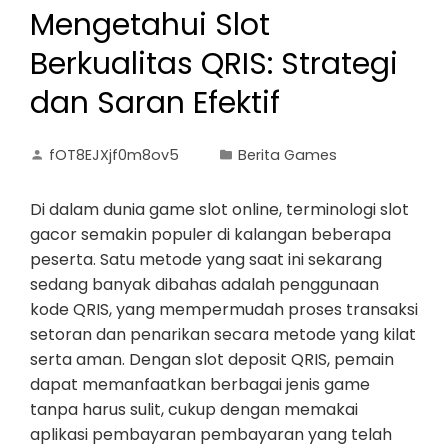
Mengetahui Slot
Berkualitas QRIS: Strategi
dan Saran Efektif
fOT8EJXjf0m8ov5
Berita Games
Di dalam dunia game slot online, terminologi slot
gacor semakin populer di kalangan beberapa
peserta. Satu metode yang saat ini sekarang
sedang banyak dibahas adalah penggunaan
kode QRIS, yang mempermudah proses transaksi
setoran dan penarikan secara metode yang kilat
serta aman. Dengan slot deposit QRIS, pemain
dapat memanfaatkan berbagai jenis game
tanpa harus sulit, cukup dengan memakai
aplikasi pembayaran pembayaran yang telah