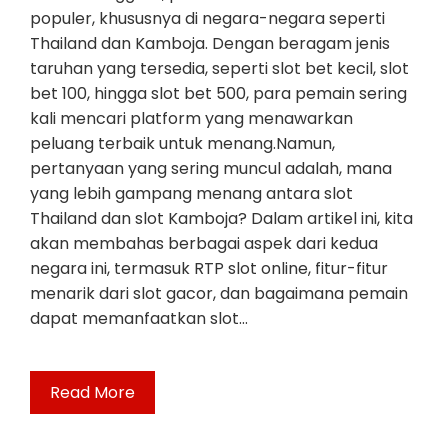
populer, khususnya di negara-negara seperti
Thailand dan Kamboja. Dengan beragam jenis
taruhan yang tersedia, seperti slot bet kecil, slot
bet 100, hingga slot bet 500, para pemain sering
kali mencari platform yang menawarkan
peluang terbaik untuk menang.Namun,
pertanyaan yang sering muncul adalah, mana
yang lebih gampang menang antara slot
Thailand dan slot Kamboja? Dalam artikel ini, kita
akan membahas berbagai aspek dari kedua
negara ini, termasuk RTP slot online, fitur-fitur
menarik dari slot gacor, dan bagaimana pemain
dapat memanfaatkan slot…
Read More