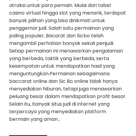
atraksi untuk para pemain. Mulai dari tabel
casino virtual hingga slot yang menarik, terdapat
banyak pilihan yang bisa dinikmati untuk
penggemar judi. Salah satu permainan yang
paling populer, Bacarat dan Sicbo telah
mengambil perhatian banyak sekali penjudi.
Setiap permainan ini menawarkan pengalaman
yang berbeda, taktik yang berbeda, serta
kesempatan untuk mendapatkan hasil yang
menguntungkan.Permainan sebagaimana
baccarat online dan Sic Bo online tidak hanya
menyediakan hiburan, tetapi juga menawarkan
peluang besar dalam mendapatkan profit besar.
Selain itu, banyak situs judi di internet yang
terpercaya yang menyediakan platform
bermain yang aman…