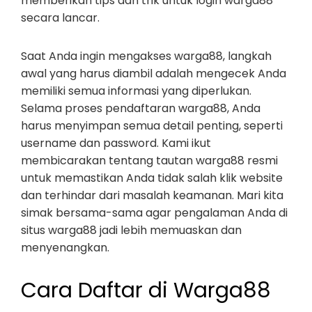
memberikan tips dan trik untuk login warga88
secara lancar.
Saat Anda ingin mengakses warga88, langkah
awal yang harus diambil adalah mengecek Anda
memiliki semua informasi yang diperlukan.
Selama proses pendaftaran warga88, Anda
harus menyimpan semua detail penting, seperti
username dan password. Kami ikut
membicarakan tentang tautan warga88 resmi
untuk memastikan Anda tidak salah klik website
dan terhindar dari masalah keamanan. Mari kita
simak bersama-sama agar pengalaman Anda di
situs warga88 jadi lebih memuaskan dan
menyenangkan.
Cara Daftar di Warga88