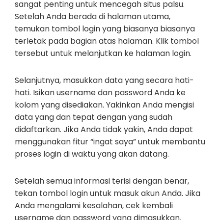
sangat penting untuk mencegah situs palsu.
Setelah Anda berada di halaman utama,
temukan tombol login yang biasanya biasanya
terletak pada bagian atas halaman. Klik tombol
tersebut untuk melanjutkan ke halaman login.
Selanjutnya, masukkan data yang secara hati-
hati. Isikan username dan password Anda ke
kolom yang disediakan. Yakinkan Anda mengisi
data yang dan tepat dengan yang sudah
didaftarkan. Jika Anda tidak yakin, Anda dapat
menggunakan fitur “ingat saya” untuk membantu
proses login di waktu yang akan datang.
Setelah semua informasi terisi dengan benar,
tekan tombol login untuk masuk akun Anda. Jika
Anda mengalami kesalahan, cek kembali
username dan password yang dimasukkan.