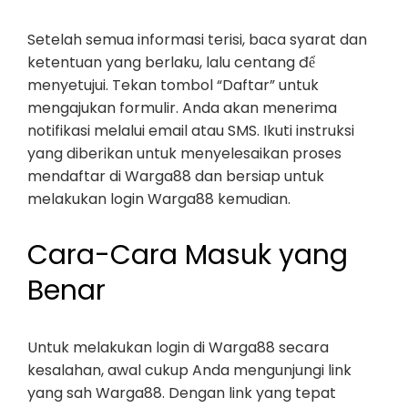
Setelah semua informasi terisi, baca syarat dan
ketentuan yang berlaku, lalu centang để
menyetujui. Tekan tombol “Daftar” untuk
mengajukan formulir. Anda akan menerima
notifikasi melalui email atau SMS. Ikuti instruksi
yang diberikan untuk menyelesaikan proses
mendaftar di Warga88 dan bersiap untuk
melakukan login Warga88 kemudian.
Cara-Cara Masuk yang
Benar
Untuk melakukan login di Warga88 secara
kesalahan, awal cukup Anda mengunjungi link
yang sah Warga88. Dengan link yang tepat