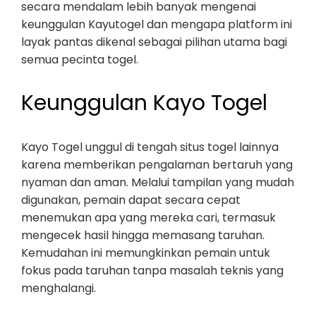
secara mendalam lebih banyak mengenai
keunggulan Kayutogel dan mengapa platform ini
layak pantas dikenal sebagai pilihan utama bagi
semua pecinta togel.
Keunggulan Kayo Togel
Kayo Togel unggul di tengah situs togel lainnya
karena memberikan pengalaman bertaruh yang
nyaman dan aman. Melalui tampilan yang mudah
digunakan, pemain dapat secara cepat
menemukan apa yang mereka cari, termasuk
mengecek hasil hingga memasang taruhan.
Kemudahan ini memungkinkan pemain untuk
fokus pada taruhan tanpa masalah teknis yang
menghalangi.