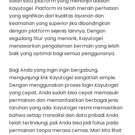
salah satu platform yang menonjol adalah
Kayutogel. Platform ini telah meraih perhatian
yang signifikan dari kualitas layanan dan
keamanan yang superior jika dibandingkan
dengan platform sejenis lainnya. Dengan
segudang fitur yang menarik, Kayutogel
menawarkan pengalaman bermain yang lebih
baik yang optimal bagi semua penggunanya.
Bagi Anda yang ingin ingin bergabung,
mengunjungi link Kayutogel sangatlah simple.
Dengan menggunakan proses login Kayutogel
yang cepat, Anda sudah bisa cepat memasuki
permainan dan memanfaatkan berbagai jenis
taruhan yang ada. Kayutogel resmi memastikan
bahwa setiap transaksi dan data pribadi Anda
telah terlindungi, jadi Anda bisa jadi fokus pada
permainan tanpa merasa cemas. Mari kita lihat