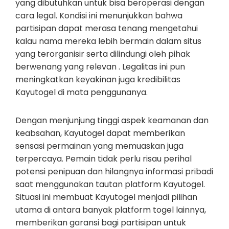
yang dibutuhkan untuk bisa beroperasi dengan
cara legal. Kondisi ini menunjukkan bahwa
partisipan dapat merasa tenang mengetahui
kalau nama mereka lebih bermain dalam situs
yang terorganisir serta dilindungi oleh pihak
berwenang yang relevan . Legalitas ini pun
meningkatkan keyakinan juga kredibilitas
Kayutogel di mata penggunanya.
Dengan menjunjung tinggi aspek keamanan dan
keabsahan, Kayutogel dapat memberikan
sensasi permainan yang memuaskan juga
terpercaya. Pemain tidak perlu risau perihal
potensi penipuan dan hilangnya informasi pribadi
saat menggunakan tautan platform Kayutogel.
Situasi ini membuat Kayutogel menjadi pilihan
utama di antara banyak platform togel lainnya,
memberikan garansi bagi partisipan untuk