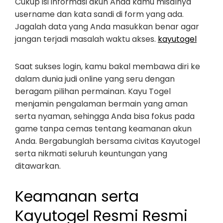
Cukup isi informasi akun Anda kamu misalnya
username dan kata sandi di form yang ada.
Jagalah data yang Anda masukkan benar agar
jangan terjadi masalah waktu akses.
kayutogel
Saat sukses login, kamu bakal membawa diri ke
dalam dunia judi online yang seru dengan
beragam pilihan permainan. Kayu Togel
menjamin pengalaman bermain yang aman
serta nyaman, sehingga Anda bisa fokus pada
game tanpa cemas tentang keamanan akun
Anda. Bergabunglah bersama civitas Kayutogel
serta nikmati seluruh keuntungan yang
ditawarkan.
Keamanan serta
Kayutogel Resmi Resmi