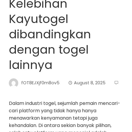
Kelebihan
Kayutogel
dibandingkan
dengan togel
lainnya
fOT8EJXjf0m8ov5
August 8, 2025
Dalam industri togel, sejumlah pemain mencari-
cari platform yang tidak hanya hanya
menawarkan kenyamanan tetapi juga
kehandalan. Di antara sekian banyak pilihan,