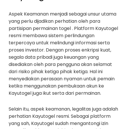
Aspek Keamanan menjadi sebagai unsur utama
yang perlu dijadikan perhatian oleh para
partisipan permainan togel . Platform Kayutogel
resmi membawa sistem perlindungan
terpercaya untuk melindungi informasi serta
proses investor. Dengan proses enkripsi kuat,
segala data pribadi juga keuangan yang
disediakan oleh para pengguna akan selamat
dari risiko pihak ketiga pihak ketiga. Hal ini
menyediakan perasaan nyaman untuk pemain
ketika menggunakan pembukaan akun ke
Kayutogel juga ikut serta dari permainan.
Selain itu, aspek keamanan, legalitas juga adalah
perhatian Kayutogel resmi. Sebagai platform
yang sah, Kayutogel sudah mengantongi izin