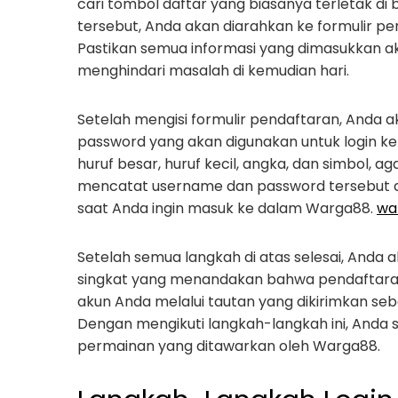
cari tombol daftar yang biasanya terletak di
tersebut, Anda akan diarahkan ke formulir pen
Pastikan semua informasi yang dimasukkan ak
menghindari masalah di kemudian hari.
Setelah mengisi formulir pendaftaran, Anda
password yang akan digunakan untuk login ke 
huruf besar, huruf kecil, angka, dan simbol, 
mencatat username dan password tersebut di
saat Anda ingin masuk ke dalam Warga88.
wa
Setelah semua langkah di atas selesai, Anda 
singkat yang menandakan bahwa pendaftaran 
akun Anda melalui tautan yang dikirimkan 
Dengan mengikuti langkah-langkah ini, Anda 
permainan yang ditawarkan oleh Warga88.