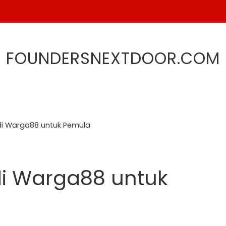
FOUNDERSNEXTDOOR.COM
di Warga88 untuk Pemula
di Warga88 untuk