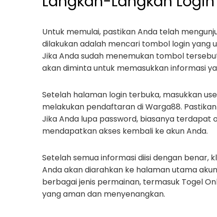
Langkah-Langkah Logi
Untuk memulai, pastikan Anda telah mengunju
dilakukan adalah mencari tombol login yang 
Jika Anda sudah menemukan tombol tersebut
akan diminta untuk memasukkan informasi ya
Setelah halaman login terbuka, masukkan us
melakukan pendaftaran di Warga88. Pastikan
Jika Anda lupa password, biasanya terdapat 
mendapatkan akses kembali ke akun Anda.
Setelah semua informasi diisi dengan benar, k
Anda akan diarahkan ke halaman utama akun W
berbagai jenis permainan, termasuk Togel O
yang aman dan menyenangkan.