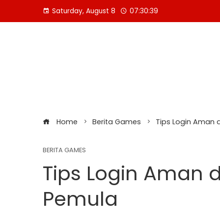
Skip
Saturday, August 8
07:30:40
to
content
Home
Berita Games
Tips Login Aman 
BERITA GAMES
Tips Login Aman 
Pemula