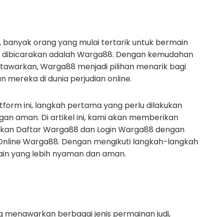
 banyak orang yang mulai tertarik untuk bermain
yak dibicarakan adalah Warga88. Dengan kemudahan
itawarkan, Warga88 menjadi pilihan menarik bagi
mereka di dunia perjudian online.
orm ini, langkah pertama yang perlu dilakukan
an aman. Di artikel ini, kami akan memberikan
kan Daftar Warga88 dan Login Warga88 dengan
nline Warga88. Dengan mengikuti langkah-langkah
ain yang lebih nyaman dan aman.
 menawarkan berbagai jenis permainan judi,