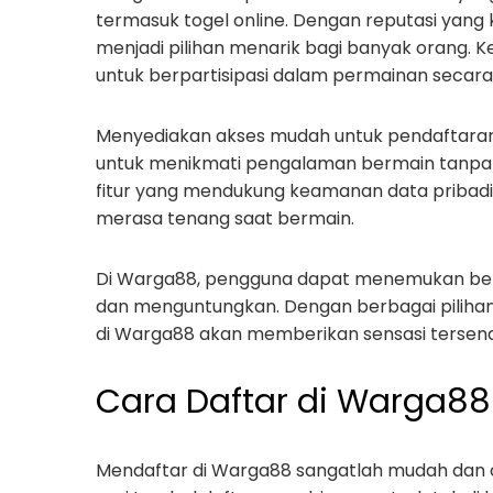
termasuk togel online. Dengan reputasi yang
menjadi pilihan menarik bagi banyak orang.
untuk berpartisipasi dalam permainan seca
Menyediakan akses mudah untuk pendaftaran
untuk menikmati pengalaman bermain tanpa h
fitur yang mendukung keamanan data pribadi
merasa tenang saat bermain.
Di Warga88, pengguna dapat menemukan berb
dan menguntungkan. Dengan berbagai piliha
di Warga88 akan memberikan sensasi tersend
Cara Daftar di Warga88
Mendaftar di Warga88 sangatlah mudah dan c