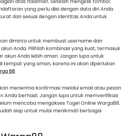
 bagian atas halaman. Setelah mengklik tombol
daftaran yang perlu diisi dengan data diri Anda.
urat dan sesuai dengan identitas Anda untuk
 akan diminta untuk membuat username dan
akun Anda. Pilihlah kombinasi yang kuat, termasuk
agar akun Anda lebih aman. Jangan lupa untuk
 tempat yang aman, karena ini akan diperlukan
rga 88
akan menerima konfirmasi melalui email atau pesan
Anda berhasil. Jangan lupa untuk memverifikasi
sebelum mencoba mengakses Togel Online Warga88.
sudah siap untuk mulai menikmati berbagai