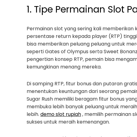
1. Tipe Permainan Slot 
Permainan slot yang sering kali memberikan k
persentase return kepada player (RTP) tinggi
bisa memberikan peluang peluang untuk mer
seperti Gates of Olympus serta Sweet Bona
pengertian konsep RTP, pemain bisa mengamb
kemungkinan menang mereka.
Di samping RTP, fitur bonus dan putaran grat
menentukan keuntungan dari seorang pemain. 
Sugar Rush memiliki beragam fitur bonus yang
membuka lebih banyak peluang untuk meraih
lebih.
demo slot rupiah
, memilih permainan sl
sukses untuk meraih kemenangan.