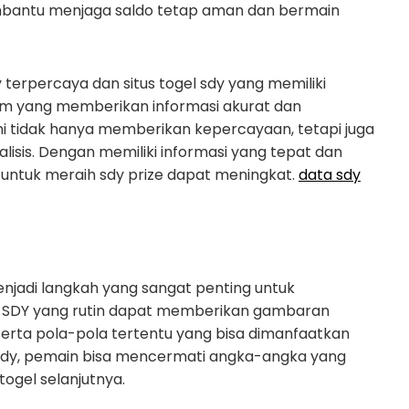
mbantu menjaga saldo tetap aman dan bermain
terpercaya dan situs togel sdy yang memiliki
tform yang memberikan informasi akurat dan
ni tidak hanya memberikan kepercayaan, tetapi juga
lisis. Dengan memiliki informasi yang tepat dan
untuk meraih sdy prize dapat meningkat.
data sdy
menjadi langkah yang sangat penting untuk
 SDY yang rutin dapat memberikan gambaran
erta pola-pola tertentu yang bisa dimanfaatkan
 sdy, pemain bisa mencermati angka-angka yang
ogel selanjutnya.