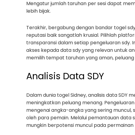
Mengatur jumlah taruhan per sesi dapat me
lebih bijak.
Terakhir, bergabung dengan bandar togel sdy 
reputasi baik sangatlah krusial. Pilihlah pla
transparansi dalam setiap pengeluaran sdy. I
akses kepada data sdy yang relevan untuk ana
memilih tempat taruhan yang aman, peluang 
Analisis Data SDY
Dalam dunia togel Sidney, analisis data SDY 
meningkatkan peluang menang. Pengeluaran
mengenai angka-angka yang sering muncul, s
oleh para pemain. Melalui pemantauan data
mungkin berpotensi muncul pada permainan t