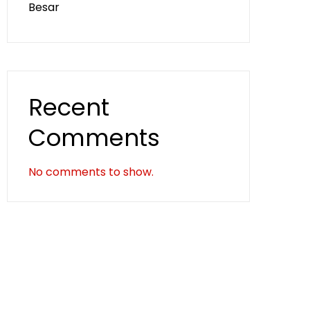
Besar
Recent
Comments
No comments to show.