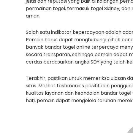
jelas dan reputasi yang baik di kalangan pem
permainan togel, termasuk togel Sidney, d
aman.
Salah satu indikator kepercayaan adalah ada
Pemain harus dapat menghubungi pihak bandar 
banyak bandar togel online terpercaya meny
secara transparan, sehingga pemain dapat m
cerdas berdasarkan angka SDY yang telah ke
Terakhir, pastikan untuk memeriksa ulasan d
situs. Melihat testimonies positif dari pen
kualitas layanan dan keandalan bandar togel 
hati, pemain dapat mengelola taruhan mereka 