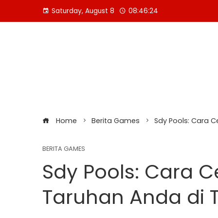
Skip
Saturday, August 8
08:46:24
to
content
Home
Berita Games
Sdy Pools: Cara C
BERITA GAMES
Sdy Pools: Cara 
Taruhan Anda di 