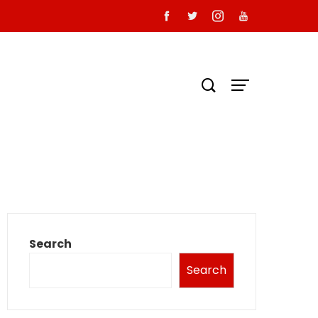
Search
Search