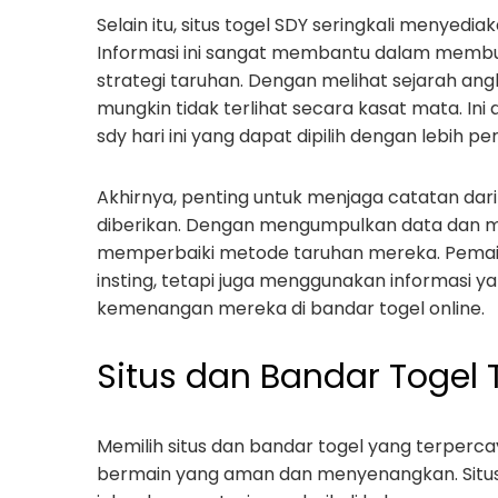
Selain itu, situs togel SDY seringkali menyed
Informasi ini sangat membantu dalam membu
strategi taruhan. Dengan melihat sejarah a
mungkin tidak terlihat secara kasat mata. In
sdy hari ini yang dapat dipilih dengan lebih per
Akhirnya, penting untuk menjaga catatan dari
diberikan. Dengan mengumpulkan data dan m
memperbaiki metode taruhan mereka. Pemain
insting, tetapi juga menggunakan informasi
kemenangan mereka di bandar togel online.
Situs dan Bandar Togel
Memilih situs dan bandar togel yang terper
bermain yang aman dan menyenangkan. Situs t