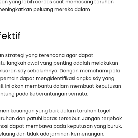
an yang lebih cerdas saat memasang taruhan.
at meningkatkan peluang mereka dalam
ektif
an strategi yang terencana agar dapat
tu langkah awal yang penting adalah melakukan
geluaran sdy sebelumnya. Dengan memahami pola
, pemain dapat mengidentifikasi angka sdy yang
li. Ini akan membantu dalam membuat keputusan
gantung pada keberuntungan semata.
emen keuangan yang baik dalam taruhan togel
aruhan dan patuhi batas tersebut. Jangan terjebak
mosi dapat membawa pada keputusan yang buruk.
peluang dan tidak ada jaminan kemenangan.