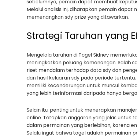
sebelumnya, pemain dapat membuat keputus
Melalui analisis ini, diharapkan pemain dap
memenangkan sdy prize yang ditawarkan.
Strategi Taruhan yang Ef
Mengelola taruhan di Togel Sidney memerluk
meningkatkan peluang kemenangan. Salah sa
riset mendalam terhadap data sdy dan pen
dan hasil keluaran sdy pada periode tertentu
memiliki kecenderungan untuk muncul kemba
yang lebih terinformasi daripada hanya ber
Selain itu, penting untuk menerapkan manaj
online. Tetapkan anggaran yang jelas untuk t
dalam permainan yang berlebihan, karena e
Selalu ingat bahwa togel adalah permainan 