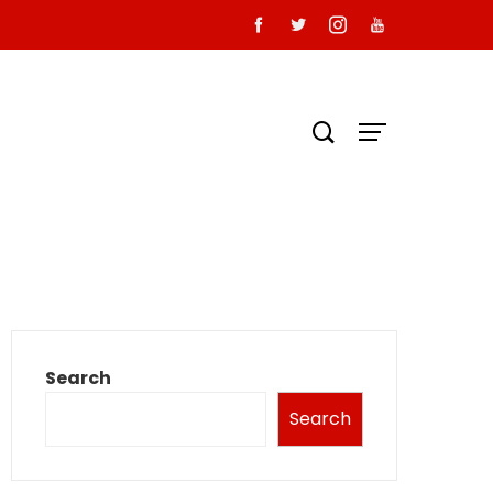
Search
Search