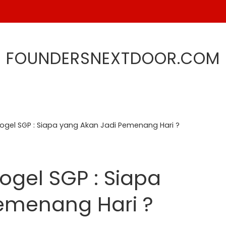
FOUNDERSNEXTDOOR.COM
Togel SGP : Siapa yang Akan Jadi Pemenang Hari ?
ogel SGP : Siapa
emenang Hari ?