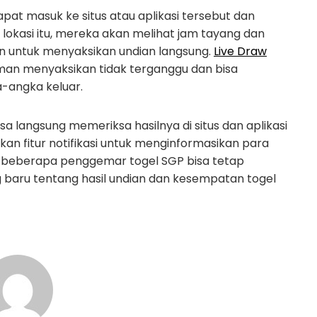
apat masuk ke situs atau aplikasi tersebut dan
 lokasi itu, mereka akan melihat jam tayang dan
n untuk menyaksikan undian langsung.
Live Draw
man menyaksikan tidak terganggu dan bisa
-angka keluar.
sa langsung memeriksa hasilnya di situs dan aplikasi
an fitur notifikasi untuk menginformasikan para
, beberapa penggemar togel SGP bisa tetap
 baru tentang hasil undian dan kesempatan togel