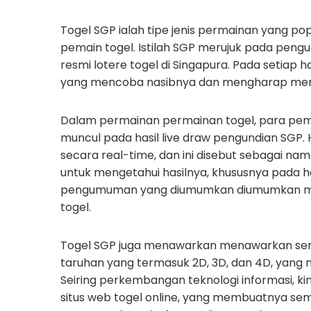
Togel SGP ialah tipe jenis permainan yang pop
pemain togel. Istilah SGP merujuk pada peng
resmi lotere togel di Singapura. Pada setiap 
yang mencoba nasibnya dan mengharap mem
Dalam permainan permainan togel, para pe
muncul pada hasil live draw pengundian SGP. 
secara real-time, dan ini disebut sebagai na
untuk mengetahui hasilnya, khususnya pada ha
pengumuman yang diumumkan diumumkan me
togel.
Togel SGP juga menawarkan menawarkan sera
taruhan yang termasuk 2D, 3D, dan 4D, yang 
Seiring perkembangan teknologi informasi, kin
situs web togel online, yang membuatnya sem