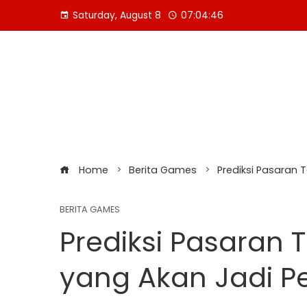
Skip
Saturday, August 8
07:04:47
to
content
Home
Berita Games
Prediksi Pasaran 
BERITA GAMES
Prediksi Pasaran T
yang Akan Jadi P