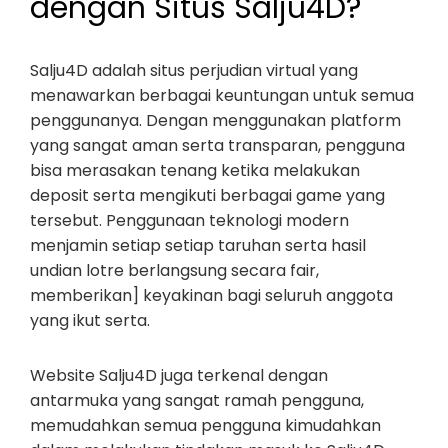
dengan Situs Salju4D?
Salju4D adalah situs perjudian virtual yang
menawarkan berbagai keuntungan untuk semua
penggunanya. Dengan menggunakan platform
yang sangat aman serta transparan, pengguna
bisa merasakan tenang ketika melakukan
deposit serta mengikuti berbagai game yang
tersebut. Penggunaan teknologi modern
menjamin setiap setiap taruhan serta hasil
undian lotre berlangsung secara fair,
memberikan] keyakinan bagi seluruh anggota
yang ikut serta.
Website Salju4D juga terkenal dengan
antarmuka yang sangat ramah pengguna,
memudahkan semua pengguna kimudahkan