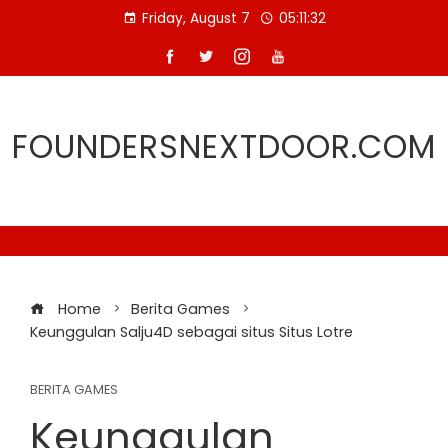
Skip
Friday, August 7
05:11:33
to
content
FOUNDERSNEXTDOOR.COM
Home
Berita Games
Keunggulan Salju4D sebagai situs Situs Lotre
BERITA GAMES
Keunggulan