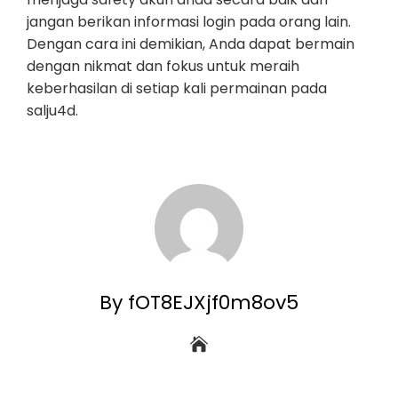
jangan berikan informasi login pada orang lain.
Dengan cara ini demikian, Anda dapat bermain
dengan nikmat dan fokus untuk meraih
keberhasilan di setiap kali permainan pada
salju4d.
By fOT8EJXjf0m8ov5