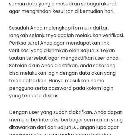
semua data yang dimasukkan sebagai akurat
agar menghindari kesulitan di kemudian hari.
Sesudah Anda melengkapi formulir daftar,
langkah selanjutnya adalah melakukan verifikasi.
Periksa surel Anda agar mendapatkan link
verifikasi yang dikirimkan oleh Salju4D. Tekan
tautan tersebut agar mengaktifkan user anda.
Setelah akun Anda diaktifkan, anda sekarang
bisa melakukan login dengan data akun yang
telah daftarkan. Hanya masukkan nama
pengguna serta password pada kolom login
yang tersedia di situs.
Dengan user yang sudah diaktifkan, Anda dapat
memulai berinteraksi berbagai permainan yang
ditawarkan dari dari Salju4D. Jangan lupa agar
menjaga safety akun anda secara baik dan