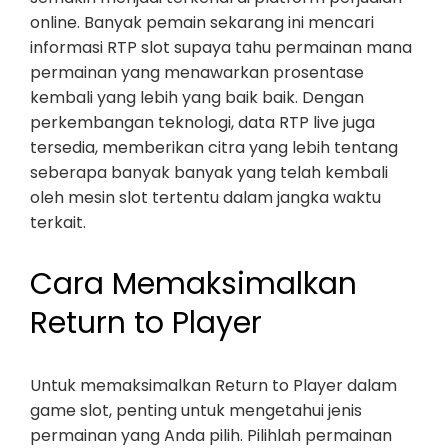
online. Banyak pemain sekarang ini mencari
informasi RTP slot supaya tahu permainan mana
permainan yang menawarkan prosentase
kembali yang lebih yang baik baik. Dengan
perkembangan teknologi, data RTP live juga
tersedia, memberikan citra yang lebih tentang
seberapa banyak banyak yang telah kembali
oleh mesin slot tertentu dalam jangka waktu
terkait.
Cara Memaksimalkan
Return to Player
Untuk memaksimalkan Return to Player dalam
game slot, penting untuk mengetahui jenis
permainan yang Anda pilih. Pilihlah permainan