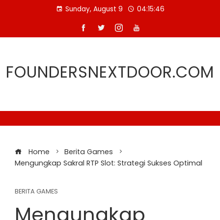
Skip
Sunday, August 9
04:15:47
to
content
FOUNDERSNEXTDOOR.COM
Home
Berita Games
Mengungkap Sakral RTP Slot: Strategi Sukses Optimal
BERITA GAMES
Mengungkap