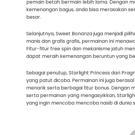
pemain betah bermain lebih lama. Dengan mem
kemenangan bagus, anda bisa merasakan sen
besar.
Selanjutnya, Sweet Bonanza juga menjadi pil
manis dan grafis grafis, permainan ini men
Fitur-fitur free spin dan mekanisme jatuh men
dapat meraih kemenangan beruntun yang be
Sebagai penutup, Starlight Princess dari Pra
yang patut dicoba. Permainan ini juga berasa
menarik serta berbagai fitur bonus. Denga
serta permainan yang mengasyikkan, Starlight 
yang ingin mencoba mencoba nasib di dunia sl