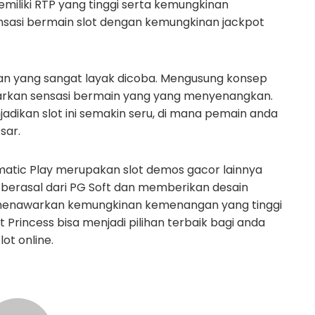
iliki RTP yang tinggi serta kemungkinan
sasi bermain slot dengan kemungkinan jackpot
ihan yang sangat layak dicoba. Mengusung konsep
awarkan sensasi bermain yang yang menyenangkan.
jadikan slot ini semakin seru, di mana pemain anda
sar.
gmatic Play merupakan slot demos gacor lainnya
l berasal dari PG Soft dan memberikan desain
n menawarkan kemungkinan kemenangan yang tinggi
Princess bisa menjadi pilihan terbaik bagi anda
ot online.