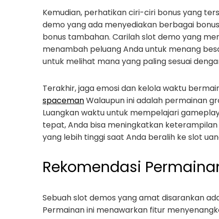
Kemudian, perhatikan ciri-ciri bonus yang te
demo yang ada menyediakan berbagai bonus yan
bonus tambahan. Carilah slot demo yang mena
menambah peluang Anda untuk menang besar. 
untuk melihat mana yang paling sesuai deng
Terakhir, jaga emosi dan kelola waktu berma
spaceman
Walaupun ini adalah permainan grat
Luangkan waktu untuk mempelajari gameplay d
tepat, Anda bisa meningkatkan keterampilan
yang lebih tinggi saat Anda beralih ke slot ua
Rekomendasi Permaina
Sebuah slot demos yang amat disarankan adal
Permainan ini menawarkan fitur menyenangk