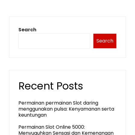
Search
Search
Recent Posts
Permainan permainan Slot daring
menggunakan pulsa: Kenyamanan serta
keuntungan
Permainan Slot Online 5000:
Menyuguhkan Sensasi dan Kemenangan