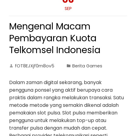
SEP
Mengenal Macam
Pembayaran Kuota
Telkomsel Indonesia
fOT8EJXjf0m8ov5
Berita Games
Dalam zaman digital sekarang, banyak
pengguna ponsel yang aktif berupaya cara
praktis dalam rangka melakukan transaksi. Satu
metode metode yang semakin dikenal adalah
pemakaian slot pulsa. Slot pulsa memberikan
pengguna untuk melakukan top-up atau
transfer pulsa dengan mudah dan cepat.
Berbagai provider telekomunikasi seperti