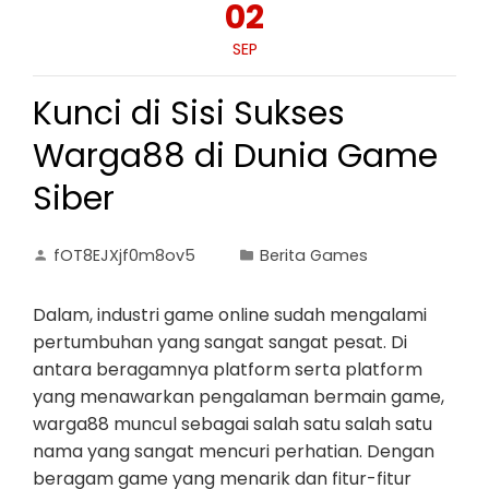
02
SEP
Kunci di Sisi Sukses
Warga88 di Dunia Game
Siber
fOT8EJXjf0m8ov5
Berita Games
Dalam, industri game online sudah mengalami
pertumbuhan yang sangat sangat pesat. Di
antara beragamnya platform serta platform
yang menawarkan pengalaman bermain game,
warga88 muncul sebagai salah satu salah satu
nama yang sangat mencuri perhatian. Dengan
beragam game yang menarik dan fitur-fitur