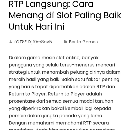
RTP Langsung: Cara
Menang di Slot Paling Baik
Untuk Hari Ini
fOT8EJXjf0m8ov5
Berita Games
Di alam game mesin slot online, banyak
pengguna yang selalu terus-menerus mencari
strategi untuk menambah peluang dirinya dalam
meraih hasil yang baik. Salah satu faktor penting
yang harus tepat diperhatikan adalah RTP dan
Return to Player. Return to Player adalah
prosentase dari semua semua modal taruhan
yang diperkirakan bakal kembali lagi kepada
pemain dalam jangka periode yang lama.
Dengan memahami memahami RTP secara