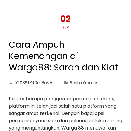
02
SEP
Cara Ampuh
Kemenangan di
Warga88: Saran dan Kiat
fOT8EJXjf0m8ov5
Berita Games
Bagi beberapa penggemar permainan online,
platform ini telah jadi salah satu platform yang
sangat amat terkenal. Dengan bagai opsi
permainan yang seru dan peluang untuk menang
yang menguntungkan, Warga 88 menawarkan