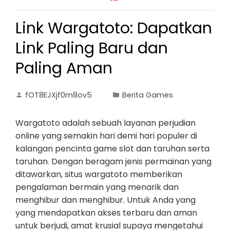
Link Wargatoto: Dapatkan
Link Paling Baru dan
Paling Aman
fOT8EJXjf0m8ov5
Berita Games
Wargatoto adalah sebuah layanan perjudian
online yang semakin hari demi hari populer di
kalangan pencinta game slot dan taruhan serta
taruhan. Dengan beragam jenis permainan yang
ditawarkan, situs wargatoto memberikan
pengalaman bermain yang menarik dan
menghibur dan menghibur. Untuk Anda yang
yang mendapatkan akses terbaru dan aman
untuk berjudi, amat krusial supaya mengetahui