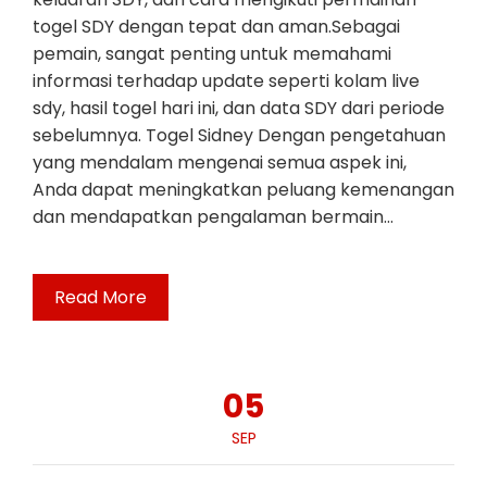
togel SDY dengan tepat dan aman.Sebagai
pemain, sangat penting untuk memahami
informasi terhadap update seperti kolam live
sdy, hasil togel hari ini, dan data SDY dari periode
sebelumnya. Togel Sidney Dengan pengetahuan
yang mendalam mengenai semua aspek ini,
Anda dapat meningkatkan peluang kemenangan
dan mendapatkan pengalaman bermain…
Read More
05
SEP