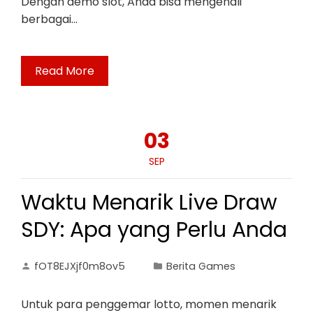
Dengan demo slot, Anda bisa mengenali
berbagai…
Read More
03
SEP
Waktu Menarik Live Draw
SDY: Apa yang Perlu Anda
fOT8EJXjf0m8ov5
Berita Games
Untuk para penggemar lotto, momen menarik