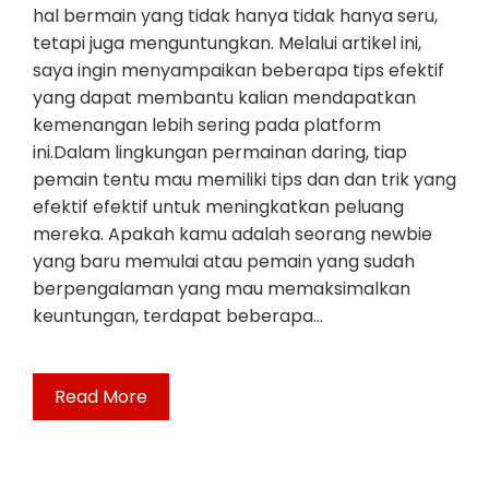
hal bermain yang tidak hanya tidak hanya seru,
tetapi juga menguntungkan. Melalui artikel ini,
saya ingin menyampaikan beberapa tips efektif
yang dapat membantu kalian mendapatkan
kemenangan lebih sering pada platform
ini.Dalam lingkungan permainan daring, tiap
pemain tentu mau memiliki tips dan dan trik yang
efektif efektif untuk meningkatkan peluang
mereka. Apakah kamu adalah seorang newbie
yang baru memulai atau pemain yang sudah
berpengalaman yang mau memaksimalkan
keuntungan, terdapat beberapa…
Read More