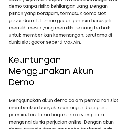
demo tanpa risiko kehilangan uang. Dengan
pilihan yang beragam, termasuk demo slot
gacor dan slot demo gacor, pemain harus jeli
memilih mesin yang memiliki peluang terbaik
untuk memberikan kemenangan, terutama di
dunia slot gacor seperti Maxwin.
Keuntungan
Menggunakan Akun
Demo
Menggunakan akun demo dalam permainan slot
memberikan banyak keuntungan bagi para
pemain, terutama bagi mereka yang baru
mengenal dunia perjudian online. Dengan akun