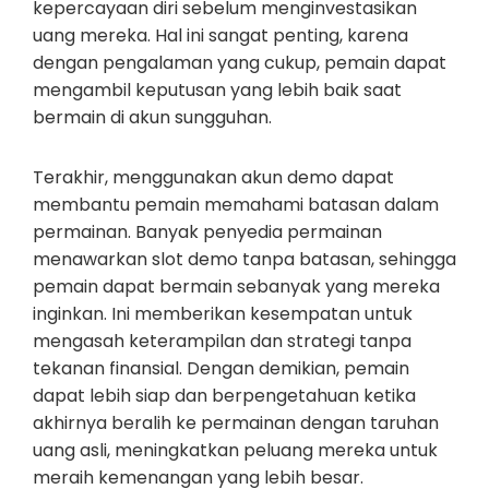
kepercayaan diri sebelum menginvestasikan
uang mereka. Hal ini sangat penting, karena
dengan pengalaman yang cukup, pemain dapat
mengambil keputusan yang lebih baik saat
bermain di akun sungguhan.
Terakhir, menggunakan akun demo dapat
membantu pemain memahami batasan dalam
permainan. Banyak penyedia permainan
menawarkan slot demo tanpa batasan, sehingga
pemain dapat bermain sebanyak yang mereka
inginkan. Ini memberikan kesempatan untuk
mengasah keterampilan dan strategi tanpa
tekanan finansial. Dengan demikian, pemain
dapat lebih siap dan berpengetahuan ketika
akhirnya beralih ke permainan dengan taruhan
uang asli, meningkatkan peluang mereka untuk
meraih kemenangan yang lebih besar.