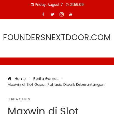
Skip
Friday, August 7
21:59:09
to
content
FOUNDERSNEXTDOOR.COM
Home
Berita Games
Maxwin di Slot Gacor: Rahasia Dibalik Keberuntungan
BERITA GAMES
Maxwin di Slot