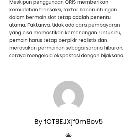
Meskipun penggunaan QRIS memberikan
kemudahan transaksi, faktor keberuntungan
dalam bermain slot tetap adalah penentu
utama. Faktanya, tidak ada cara pembayaran
yang bisa memastikan kemenangan. Untuk itu,
pemain harus tetap berpikir realistis dan
merasakan permainan sebagai sarana hiburan,
seraya mengelola ekspektasi dengan bijaksana.
By fOT8EJXjf0m8ov5