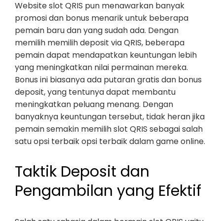
Website slot QRIS pun menawarkan banyak
promosi dan bonus menarik untuk beberapa
pemain baru dan yang sudah ada. Dengan
memilih memilih deposit via QRIS, beberapa
pemain dapat mendapatkan keuntungan lebih
yang meningkatkan nilai permainan mereka.
Bonus ini biasanya ada putaran gratis dan bonus
deposit, yang tentunya dapat membantu
meningkatkan peluang menang. Dengan
banyaknya keuntungan tersebut, tidak heran jika
pemain semakin memilih slot QRIS sebagai salah
satu opsi terbaik opsi terbaik dalam game online.
Taktik Deposit dan
Pengambilan yang Efektif