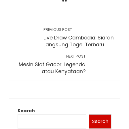
PREVIOUS POST
Live Draw Cambodia: Siaran
Langsung Togel Terbaru
NEXT POST
Mesin Slot Gacor: Legenda
atau Kenyataan?
Search
Search