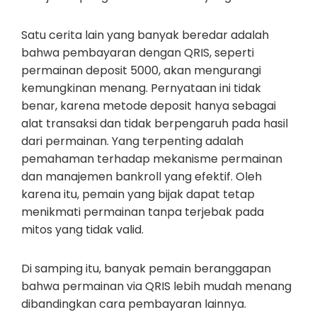
Satu cerita lain yang banyak beredar adalah
bahwa pembayaran dengan QRIS, seperti
permainan deposit 5000, akan mengurangi
kemungkinan menang. Pernyataan ini tidak
benar, karena metode deposit hanya sebagai
alat transaksi dan tidak berpengaruh pada hasil
dari permainan. Yang terpenting adalah
pemahaman terhadap mekanisme permainan
dan manajemen bankroll yang efektif. Oleh
karena itu, pemain yang bijak dapat tetap
menikmati permainan tanpa terjebak pada
mitos yang tidak valid.
Di samping itu, banyak pemain beranggapan
bahwa permainan via QRIS lebih mudah menang
dibandingkan cara pembayaran lainnya.