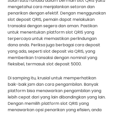
Salah satu rahasia dalam bermain slot QRIS yaitu
mengetahui cara menjalankan setoran dan
penarikan dengan efektif. Dengan menggunakan
slot deposit QRIS, pemain dapat melakukan
transaksi dengan segera dan aman. Pastikan
untuk menentukan platform slot QRIS yang
terpercaya untuk memastikan perlindungan
dana anda. Periksa juga berbagai cara deposit
yang ada, seperti slot deposit via QRIS, yang
memberikan transaksi dengan nominal yang
fleksibel, termasuk slot deposit 5000.
Di samping itu, krusial untuk memperhatikan
baik-baik jam dan cara pengambilan. Banyak
platform bisa menawarkan pengambilan yang
lebih cepat dari yang lain dibandingkan yang lain.
Dengan memilih platform slot QRIS yang
menawarkan opsi penarikan yang efisien, anda