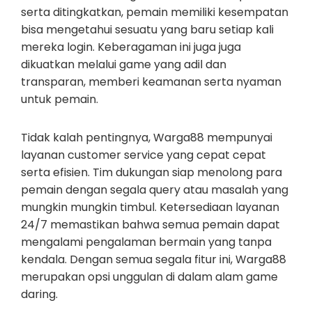
serta ditingkatkan, pemain memiliki kesempatan
bisa mengetahui sesuatu yang baru setiap kali
mereka login. Keberagaman ini juga juga
dikuatkan melalui game yang adil dan
transparan, memberi keamanan serta nyaman
untuk pemain.
Tidak kalah pentingnya, Warga88 mempunyai
layanan customer service yang cepat cepat
serta efisien. Tim dukungan siap menolong para
pemain dengan segala query atau masalah yang
mungkin mungkin timbul. Ketersediaan layanan
24/7 memastikan bahwa semua pemain dapat
mengalami pengalaman bermain yang tanpa
kendala. Dengan semua segala fitur ini, Warga88
merupakan opsi unggulan di dalam alam game
daring.