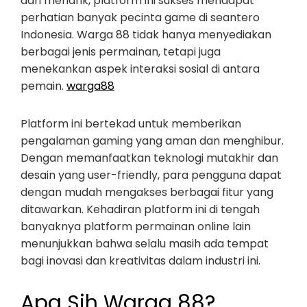
dan menarik, platform ini sukses mendapat
perhatian banyak pecinta game di seantero
Indonesia. Warga 88 tidak hanya menyediakan
berbagai jenis permainan, tetapi juga
menekankan aspek interaksi sosial di antara
pemain.
warga88
Platform ini bertekad untuk memberikan
pengalaman gaming yang aman dan menghibur.
Dengan memanfaatkan teknologi mutakhir dan
desain yang user-friendly, para pengguna dapat
dengan mudah mengakses berbagai fitur yang
ditawarkan. Kehadiran platform ini di tengah
banyaknya platform permainan online lain
menunjukkan bahwa selalu masih ada tempat
bagi inovasi dan kreativitas dalam industri ini.
Apa Sih Warga 88?