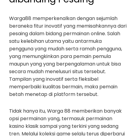
Warga88 memperkenalkan dengan sejumlah
beraneka fitur inovatif yang memisahkannya dari
pesaing dalam bidang permainan online. Salah
satu kelebihan utama yaitu antarmuka
pengguna yang mudah serta ramah pengguna,
yang memungkinkan para pemain pemula
maupun yang yang berpengalaman untuk bisa
secara mudah menelusuri situs tersebut.
Tampilan yang inovatif serta fleksibel
memperbaiki kualitas bermain, maka pemain
betah menetap di platform tersebut.
Tidak hanya itu, Warga 88 memberikan banyak
opsi permainan yang, termasuk permainan
kasino klasik sampai yang terkini yang sedang
tren. Melalui koleksi game selalu terus diperbarui