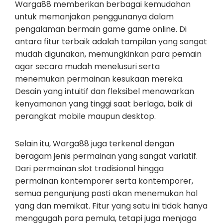
Warga88 memberikan berbagai kemudahan
untuk memanjakan penggunanya dalam
pengalaman bermain game game online. Di
antara fitur terbaik adalah tampilan yang sangat
mudah digunakan, memungkinkan para pemain
agar secara mudah menelusuri serta
menemukan permainan kesukaan mereka.
Desain yang intuitif dan fleksibel menawarkan
kenyamanan yang tinggi saat berlaga, baik di
perangkat mobile maupun desktop.
Selain itu, Warga88 juga terkenal dengan
beragam jenis permainan yang sangat variatif.
Dari permainan slot tradisional hingga
permainan kontemporer serta kontemporer,
semua pengunjung pasti akan menemukan hal
yang dan memikat. Fitur yang satu ini tidak hanya
menggugah para pemula, tetapi juga menjaga