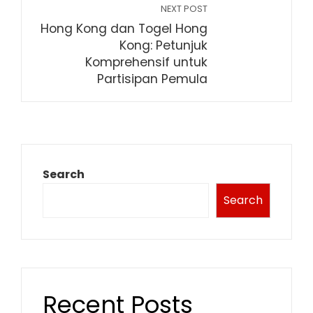
NEXT POST
Hong Kong dan Togel Hong
Kong: Petunjuk
Komprehensif untuk
Partisipan Pemula
Search
Search
Recent Posts