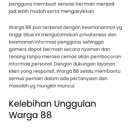
pengguna membuat sensasi bermain menjadi
jadi lebih mudah serta mengasyikkan.
Warga 88 pun terkenal dengan keamanannya yg
tinggi. Situs ini mengutamakan privateness dan
keamanan informasi pengguna, sehingga
gamers dapat bermain secara nyaman dan
tenang tanpa merasa cemas akan pembocoran
informasi personal. Dengan dukungan layanan
klien yang responsif, Warga 88 selalu membantu
semua pemain dalam ada pertanyaan dan
masalah yg mungkin muncul.
Kelebihan Unggulan
Warga 88