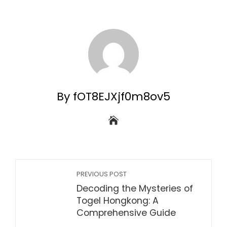
By fOT8EJXjf0m8ov5
PREVIOUS POST
Decoding the Mysteries of
Togel Hongkong: A
Comprehensive Guide