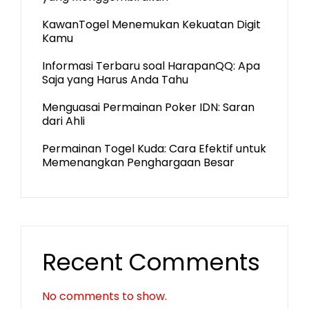
KawanTogel Menemukan Kekuatan Digit
Kamu
Informasi Terbaru soal HarapanQQ: Apa
Saja yang Harus Anda Tahu
Menguasai Permainan Poker IDN: Saran
dari Ahli
Permainan Togel Kuda: Cara Efektif untuk
Memenangkan Penghargaan Besar
Recent Comments
No comments to show.