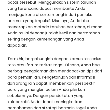
batas tersebut. Menggunakan sistem taruhan
yang terencana dapat membantu Anda
menjaga kontrol serta menghindari perilaku
bermain yang impulsif. Misalnya, Anda bisa
menerapkan metode taruhan bertahap, di mana
Anda mulai dengan jumlah kecil dan bertambah
seiring dengan kemenangan yang Anda
dapatkan.
Terakhir, bergabunglah dengan komunitas jenius
toto atau forum terkait togel. Di sana, Anda bisa
berbagi pengalaman dan mendapatkan tips dari
para pemain lain. Pengetahuan dan informasi
dari orang lain dapat memberikan perspektif
baru yang mungkin belum Anda pikirkan
sebelumnya. Dengan pendekatan yang
kolaboratif, Anda dapat meningkatkan
pemahaman dan strategi bermain togel Anda.