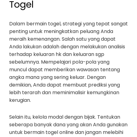
Togel
Dalam bermain togel, strategi yang tepat sangat
penting untuk meningkatkan peluang Anda
meraih kemenangan. Salah satu yang dapat
Anda lakukan adalah dengan melakukan analisis
terhadap keluaran hk dan keluaran sgp
sebelumnya. Mempelajari pola-pola yang
muncul dapat memberikan wawasan tentang
angka mana yang sering keluar. Dengan
demikian, Anda dapat membuat prediksi yang
lebih terarah dan meminimalisir kemungkinan
kerugian.
Selain itu, kelola modal dengan bijak. Tentukan
seberapa banyak dana yang akan Anda gunakan
untuk bermain togel online dan jangan melebihi