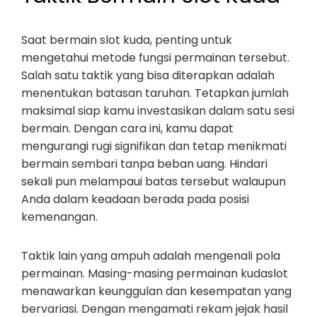
Saat bermain slot kuda, penting untuk
mengetahui metode fungsi permainan tersebut.
Salah satu taktik yang bisa diterapkan adalah
menentukan batasan taruhan. Tetapkan jumlah
maksimal siap kamu investasikan dalam satu sesi
bermain. Dengan cara ini, kamu dapat
mengurangi rugi signifikan dan tetap menikmati
bermain sembari tanpa beban uang. Hindari
sekali pun melampaui batas tersebut walaupun
Anda dalam keadaan berada pada posisi
kemenangan.
Taktik lain yang ampuh adalah mengenali pola
permainan. Masing-masing permainan kudaslot
menawarkan keunggulan dan kesempatan yang
bervariasi. Dengan mengamati rekam jejak hasil