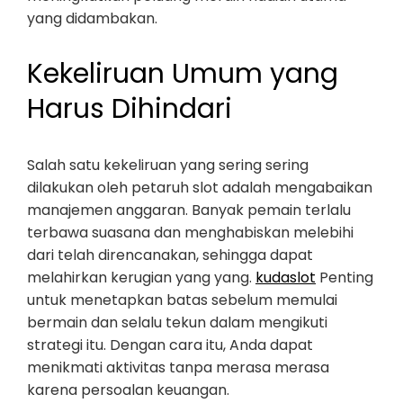
yang didambakan.
Kekeliruan Umum yang
Harus Dihindari
Salah satu kekeliruan yang sering sering
dilakukan oleh petaruh slot adalah mengabaikan
manajemen anggaran. Banyak pemain terlalu
terbawa suasana dan menghabiskan melebihi
dari telah direncanakan, sehingga dapat
melahirkan kerugian yang yang.
kudaslot
Penting
untuk menetapkan batas sebelum memulai
bermain dan selalu tekun dalam mengikuti
strategi itu. Dengan cara itu, Anda dapat
menikmati aktivitas tanpa merasa merasa
karena persoalan keuangan.