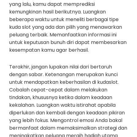
yang lalu, kamu dapat memprediksi
kemungkinan hasil berikutnya. Luangkan
beberapa waktu untuk meneliti berbagai tipe
kuda slot yang ada dan pilih yang menawarkan
peluang terbaik. Memanfaatkan informasi ini
untuk keputusan bunuh diri dapat membesarkan
kesempatan kamu agar berhasil.
Terakhir, jangan lupakan nilai dari bertaruh
dengan sabar. Ketenangan merupakan kunci
untuk mendapatkan keberhasilan di kudaslot.
Cobalah cepat-cepat dalam melakukan
tindakan, khususnya ketika dalam keadaan
kekalahan. Luangkan waktu istirahat apabila
diperlukan dan kembali dengan keadaan pikiran
yang lebih fokus. Mengontrol emosi Anda bakal
bermanfaat dalam memaksimalkan strategi dan
meningkatkan peluang meraih hadiah utama