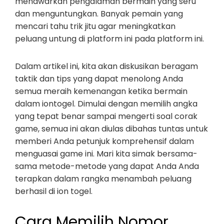
menawarkan pengalaman bermain yang seru
dan menguntungkan. Banyak pemain yang
mencari tahu trik jitu agar meningkatkan
peluang untung di platform ini pada platform ini.
Dalam artikel ini, kita akan diskusikan beragam
taktik dan tips yang dapat menolong Anda
semua meraih kemenangan ketika bermain
dalam iontogel. Dimulai dengan memilih angka
yang tepat benar sampai mengerti soal corak
game, semua ini akan diulas dibahas tuntas untuk
memberi Anda petunjuk komprehensif dalam
menguasai game ini. Mari kita simak bersama-
sama metode-metode yang dapat Anda Anda
terapkan dalam rangka menambah peluang
berhasil di ion togel.
Cara Memilih Nomor