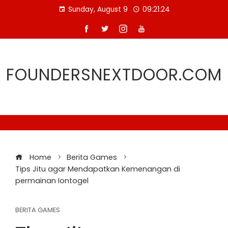
Skip
Sunday, August 9
09:21:25
to
content
FOUNDERSNEXTDOOR.COM
Home
Berita Games
Tips Jitu agar Mendapatkan Kemenangan di
permainan Iontogel
BERITA GAMES