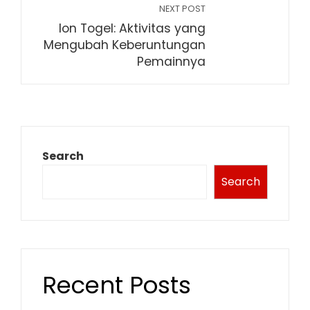
NEXT POST
Ion Togel: Aktivitas yang
Mengubah Keberuntungan
Pemainnya
Search
Search
Recent Posts