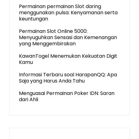
Permainan permainan Slot daring
menggunakan pulsa: Kenyamanan serta
keuntungan
Permainan Slot Online 5000:
Menyuguhkan Sensasi dan Kemenangan
yang Menggembirakan
KawanTogel Menemukan Kekuatan Digit
Kamu
Informasi Terbaru soal HarapanQQ: Apa
Saja yang Harus Anda Tahu
Menguasai Permainan Poker IDN: Saran
dari Ahli