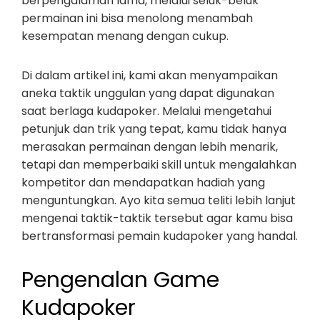
berpengalaman lama, melalui seluk-beluk
permainan ini bisa menolong menambah
kesempatan menang dengan cukup.
Di dalam artikel ini, kami akan menyampaikan
aneka taktik unggulan yang dapat digunakan
saat berlaga kudapoker. Melalui mengetahui
petunjuk dan trik yang tepat, kamu tidak hanya
merasakan permainan dengan lebih menarik,
tetapi dan memperbaiki skill untuk mengalahkan
kompetitor dan mendapatkan hadiah yang
menguntungkan. Ayo kita semua teliti lebih lanjut
mengenai taktik-taktik tersebut agar kamu bisa
bertransformasi pemain kudapoker yang handal.
Pengenalan Game
Kudapoker