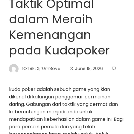
Taktik Optimal
dalam Meraih
Kemenangan
pada Kudapoker
fOT8EJXjf0m8ov5
June 18, 2026
kuda poker adalah sebuah game yang kian
dikenal di kalangan penggemar permainan
daring. Gabungan dari taktik yang cermat dan
keberuntungan menjadi anda untuk
mendapatkan keberhasilan dalam game ini. Bagi
para pemain pemula dan yang telah