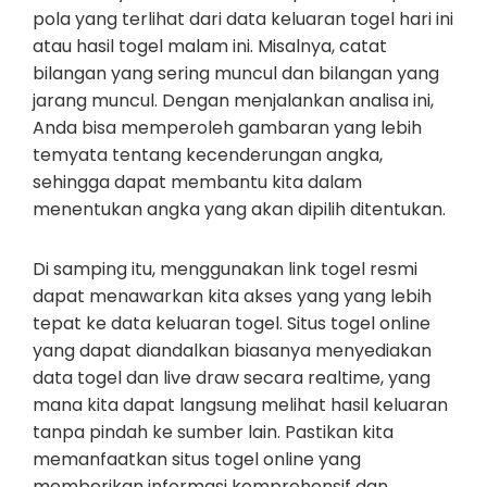
pola yang terlihat dari data keluaran togel hari ini
atau hasil togel malam ini. Misalnya, catat
bilangan yang sering muncul dan bilangan yang
jarang muncul. Dengan menjalankan analisa ini,
Anda bisa memperoleh gambaran yang lebih
temyata tentang kecenderungan angka,
sehingga dapat membantu kita dalam
menentukan angka yang akan dipilih ditentukan.
Di samping itu, menggunakan link togel resmi
dapat menawarkan kita akses yang yang lebih
tepat ke data keluaran togel. Situs togel online
yang dapat diandalkan biasanya menyediakan
data togel dan live draw secara realtime, yang
mana kita dapat langsung melihat hasil keluaran
tanpa pindah ke sumber lain. Pastikan kita
memanfaatkan situs togel online yang
memberikan informasi komprehensif dan