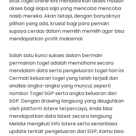
situs togel online kini menawarkan akses mudah
akses bagi siapa saja yang mencoba mencoba
nasib mereka. Akan tetapi, dengan banyaknya
pilihan yang ada, krusial bagi para pemain
supaya cerdas dalam memilih memilih agar bisa
mendapatkan profit maksimal.
Salah satu kunci sukses dalam bermain
permainan togel adalah memahami secara
mendalam data serta pengeluaran togel hari ini.
Cermati keluaran togel yang telah terjadi dan
analisis angka-angka yang muncul, seperti
nombor Togel SGP serta angka keluaran dari
SGP. Dengan drawing langsung yang disuguhkan
oleh platform lotere terpercaya, Anda bisa
mendapatkan data latest secara langsung.
Melalui mengikuti info lotere serta senantiasa
update terkait pengeluaran dari SGP, Kamu bisa