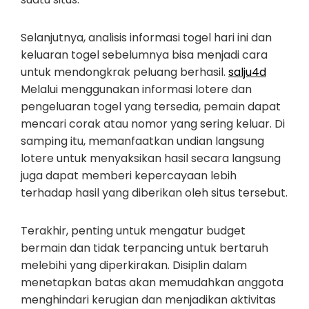
Selanjutnya, analisis informasi togel hari ini dan
keluaran togel sebelumnya bisa menjadi cara
untuk mendongkrak peluang berhasil.
salju4d
Melalui menggunakan informasi lotere dan
pengeluaran togel yang tersedia, pemain dapat
mencari corak atau nomor yang sering keluar. Di
samping itu, memanfaatkan undian langsung
lotere untuk menyaksikan hasil secara langsung
juga dapat memberi kepercayaan lebih
terhadap hasil yang diberikan oleh situs tersebut.
Terakhir, penting untuk mengatur budget
bermain dan tidak terpancing untuk bertaruh
melebihi yang diperkirakan. Disiplin dalam
menetapkan batas akan memudahkan anggota
menghindari kerugian dan menjadikan aktivitas