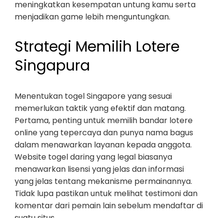
meningkatkan kesempatan untung kamu serta
menjadikan game lebih menguntungkan.
Strategi Memilih Lotere
Singapura
Menentukan togel Singapore yang sesuai
memerlukan taktik yang efektif dan matang.
Pertama, penting untuk memilih bandar lotere
online yang tepercaya dan punya nama bagus
dalam menawarkan layanan kepada anggota.
Website togel daring yang legal biasanya
menawarkan lisensi yang jelas dan informasi
yang jelas tentang mekanisme permainannya.
Tidak lupa pastikan untuk melihat testimoni dan
komentar dari pemain lain sebelum mendaftar di
suatu situs.