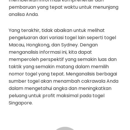
pembaruan yang tepat waktu untuk menunjang
analisa Anda.
Yang terakhir, tidak abaikan untuk melihat
pengeluaran dari variasi togel lain seperti togel
Macau, Hongkong, dan Sydney. Dengan
menganalisis informasi ini, kita dapat
memperoleh perspektif yang semakin luas dan
taktik yang semakin matang dalam memilih
nomor togel yang tepat. Menganalisis berbagai
sumber togel akan menambah cakrawala Anda
dalam mengetahui angka dan meningkatkan
peluang untuk profit maksimal pada togel
Singapore.