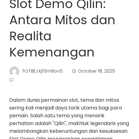
Slot Demo Qilin:
Antara Mitos dan
Realita
Kemenangan
fOT8EJXjf0m8ov5
October 18, 2025
Dalam dunia permainan slot, tema dan mitos
sering kali menjadi daya tarik utama bagi para
pemain. Salah satu tema yang menarik
perhatian adalah "Qilin", makhluk legendaris yang
melambangkan keberuntungan dan kesuksesan.
Slot Demo Qilin menawarkan pengalaman