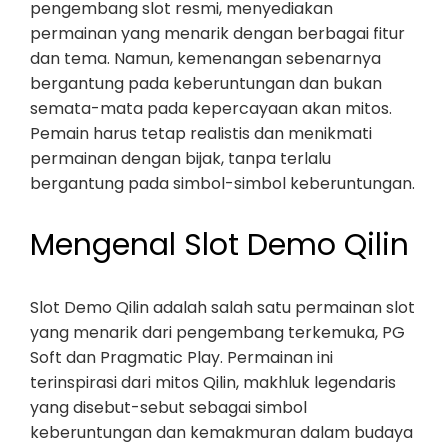
pengembang slot resmi, menyediakan
permainan yang menarik dengan berbagai fitur
dan tema. Namun, kemenangan sebenarnya
bergantung pada keberuntungan dan bukan
semata-mata pada kepercayaan akan mitos.
Pemain harus tetap realistis dan menikmati
permainan dengan bijak, tanpa terlalu
bergantung pada simbol-simbol keberuntungan.
Mengenal Slot Demo Qilin
Slot Demo Qilin adalah salah satu permainan slot
yang menarik dari pengembang terkemuka, PG
Soft dan Pragmatic Play. Permainan ini
terinspirasi dari mitos Qilin, makhluk legendaris
yang disebut-sebut sebagai simbol
keberuntungan dan kemakmuran dalam budaya