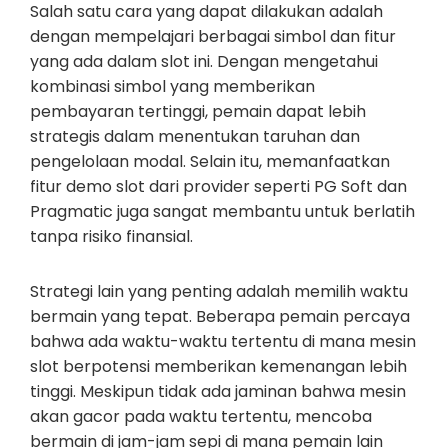
Salah satu cara yang dapat dilakukan adalah
dengan mempelajari berbagai simbol dan fitur
yang ada dalam slot ini. Dengan mengetahui
kombinasi simbol yang memberikan
pembayaran tertinggi, pemain dapat lebih
strategis dalam menentukan taruhan dan
pengelolaan modal. Selain itu, memanfaatkan
fitur demo slot dari provider seperti PG Soft dan
Pragmatic juga sangat membantu untuk berlatih
tanpa risiko finansial.
Strategi lain yang penting adalah memilih waktu
bermain yang tepat. Beberapa pemain percaya
bahwa ada waktu-waktu tertentu di mana mesin
slot berpotensi memberikan kemenangan lebih
tinggi. Meskipun tidak ada jaminan bahwa mesin
akan gacor pada waktu tertentu, mencoba
bermain di jam-jam sepi di mana pemain lain