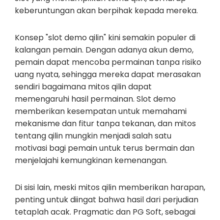
keberuntungan akan berpihak kepada mereka.
Konsep "slot demo qilin" kini semakin populer di
kalangan pemain. Dengan adanya akun demo,
pemain dapat mencoba permainan tanpa risiko
uang nyata, sehingga mereka dapat merasakan
sendiri bagaimana mitos qilin dapat
memengaruhi hasil permainan. Slot demo
memberikan kesempatan untuk memahami
mekanisme dan fitur tanpa tekanan, dan mitos
tentang qilin mungkin menjadi salah satu
motivasi bagi pemain untuk terus bermain dan
menjelajahi kemungkinan kemenangan.
Di sisi lain, meski mitos qilin memberikan harapan,
penting untuk diingat bahwa hasil dari perjudian
tetaplah acak. Pragmatic dan PG Soft, sebagai