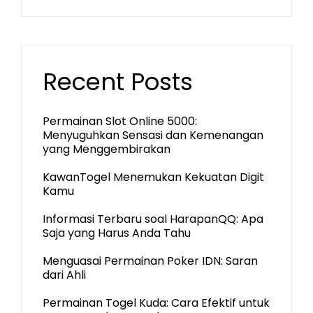
Recent Posts
Permainan Slot Online 5000:
Menyuguhkan Sensasi dan Kemenangan
yang Menggembirakan
KawanTogel Menemukan Kekuatan Digit
Kamu
Informasi Terbaru soal HarapanQQ: Apa
Saja yang Harus Anda Tahu
Menguasai Permainan Poker IDN: Saran
dari Ahli
Permainan Togel Kuda: Cara Efektif untuk