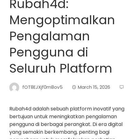
Rubah4d:
Mengoptimalkan
Pengalaman
Pengguna di
Seluruh Platform
fOT8EJXjf0m8ov5
March 15, 2026
Rubah4d adalah sebuah platform inovatif yang
bertujuan untuk meningkatkan pengalaman
pengguna di berbagai perangkat. Di era digital
yang semakin berkembang, penting bagi