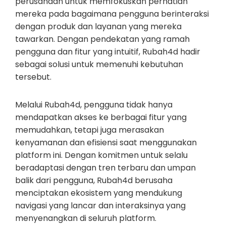
perusahaan untuk memfokuskan perhatian
mereka pada bagaimana pengguna berinteraksi
dengan produk dan layanan yang mereka
tawarkan. Dengan pendekatan yang ramah
pengguna dan fitur yang intuitif, Rubah4d hadir
sebagai solusi untuk memenuhi kebutuhan
tersebut.
Melalui Rubah4d, pengguna tidak hanya
mendapatkan akses ke berbagai fitur yang
memudahkan, tetapi juga merasakan
kenyamanan dan efisiensi saat menggunakan
platform ini. Dengan komitmen untuk selalu
beradaptasi dengan tren terbaru dan umpan
balik dari pengguna, Rubah4d berusaha
menciptakan ekosistem yang mendukung
navigasi yang lancar dan interaksinya yang
menyenangkan di seluruh platform.