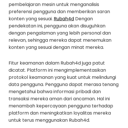
pembelajaran mesin untuk menganalisis
preferensi pengguna dan memberikan saran
konten yang sesuai.
Rubah4d
Dengan
pendekatan ini, pengguna akan disuguhkan
dengan pengalaman yang lebih personal dan
relevan, sehingga mereka dapat menemukan
konten yang sesuai dengan minat mereka.
Fitur keamanan dalam Rubah4d juga patut
dicatat. Platform ini mengimplementasikan
protokol keamanan yang kuat untuk melindungi
data pengguna. Pengguna dapat merasa tenang
mengetahui bahwa informasi pribadi dan
transaksi mereka aman dari ancaman. Hal ini
menambah kepercayaan pengguna terhadap
platform dan meningkatkan loyalitas mereka
untuk terus menggunakan Rubah4d.