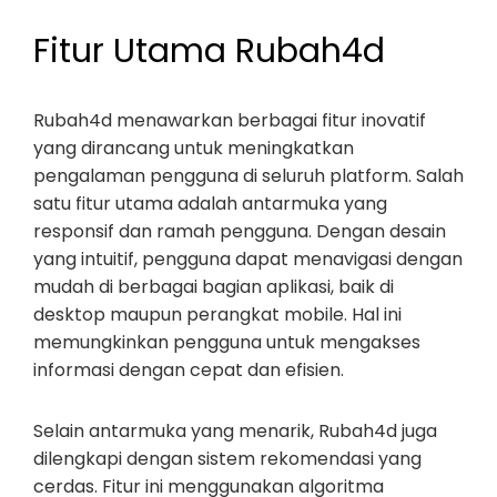
Fitur Utama Rubah4d
Rubah4d menawarkan berbagai fitur inovatif
yang dirancang untuk meningkatkan
pengalaman pengguna di seluruh platform. Salah
satu fitur utama adalah antarmuka yang
responsif dan ramah pengguna. Dengan desain
yang intuitif, pengguna dapat menavigasi dengan
mudah di berbagai bagian aplikasi, baik di
desktop maupun perangkat mobile. Hal ini
memungkinkan pengguna untuk mengakses
informasi dengan cepat dan efisien.
Selain antarmuka yang menarik, Rubah4d juga
dilengkapi dengan sistem rekomendasi yang
cerdas. Fitur ini menggunakan algoritma