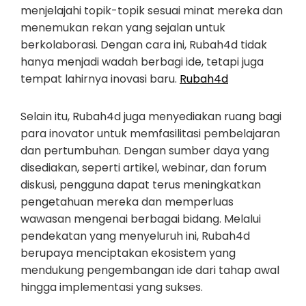
menjelajahi topik-topik sesuai minat mereka dan
menemukan rekan yang sejalan untuk
berkolaborasi. Dengan cara ini, Rubah4d tidak
hanya menjadi wadah berbagi ide, tetapi juga
tempat lahirnya inovasi baru.
Rubah4d
Selain itu, Rubah4d juga menyediakan ruang bagi
para inovator untuk memfasilitasi pembelajaran
dan pertumbuhan. Dengan sumber daya yang
disediakan, seperti artikel, webinar, dan forum
diskusi, pengguna dapat terus meningkatkan
pengetahuan mereka dan memperluas
wawasan mengenai berbagai bidang. Melalui
pendekatan yang menyeluruh ini, Rubah4d
berupaya menciptakan ekosistem yang
mendukung pengembangan ide dari tahap awal
hingga implementasi yang sukses.