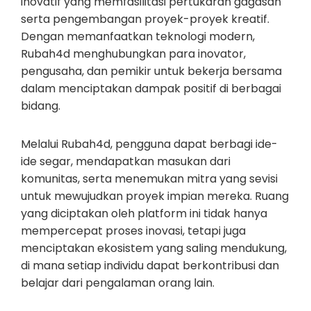
inovatif yang memfasilitasi pertukaran gagasan
serta pengembangan proyek-proyek kreatif.
Dengan memanfaatkan teknologi modern,
Rubah4d menghubungkan para inovator,
pengusaha, dan pemikir untuk bekerja bersama
dalam menciptakan dampak positif di berbagai
bidang.
Melalui Rubah4d, pengguna dapat berbagi ide-
ide segar, mendapatkan masukan dari
komunitas, serta menemukan mitra yang sevisi
untuk mewujudkan proyek impian mereka. Ruang
yang diciptakan oleh platform ini tidak hanya
mempercepat proses inovasi, tetapi juga
menciptakan ekosistem yang saling mendukung,
di mana setiap individu dapat berkontribusi dan
belajar dari pengalaman orang lain.