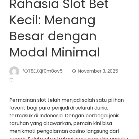
Rahasia Slot Bet
Kecil: Menang
Besar dengan
Modal Minimal
fOT8EJXjf0m8ov5
November 3, 2025
Permainan slot telah menjadi salah satu pilihan
favorit bagi para penjudi di seluruh dunia,
termasuk di Indonesia. Dengan berbagai jenis
taruhan yang ditawarkan, pemain kini bisa
menikmati pengalaman casino langsung dari
rumah. Salah satu strategi yang semakin populer