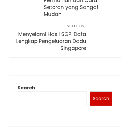
Permainan dan Cara
Setoran yang Sangat
Mudah
NEXT POST
Menyelami Hasil SGP: Data
Lengkap Pengeluaran Dadu
Singapore
Search
Search