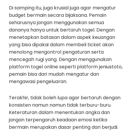
Di samping itu, juga krusial juga agar mengatur
budget bermain secara bijaksana. Pemain
seharusnya jangan menggunakan semua
dananya hanya untuk bertaruh togel. Dengan
menetapkan batasan dalam aspek keuangan
yang bisa dipakai dalam membeli ticket akan
menolong mengontrol pengaturan serta
mencegah rugi yang. Dengan menggunakan
platform togel online seperti platform jeniustoto,
pemain bisa dari mudah mengatur dan
mengawasi pengeluaran.
Terakhir, tidak boleh lupa agar bertaruh dengan
konsisten namun namun tidak terburu-buru.
Keteraturan dalam menentukan angka dan
jangan terpengaruh keadaan emosi ketika
bermain merupakan dasar penting dari berjudi.