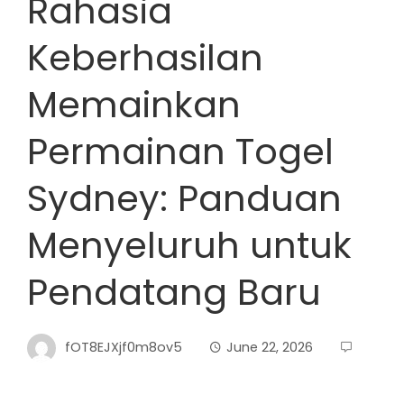
Rahasia
Keberhasilan
Memainkan
Permainan Togel
Sydney: Panduan
Menyeluruh untuk
Pendatang Baru
fOT8EJXjf0m8ov5
June 22, 2026