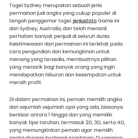
Togel Sydney merupakan sebuah jenis
permainan judi angka yang cukup populer di
tengah penggemar togel.
jeniustoto
Game ini
dari Sydney, Australia, dan telah menarik
perhatian banyak penjudi di seluruh dunia.
Keistimewaan dari permainan ini terletak pada
cara pengundian dan kemungkinan untuk
menang yang tersedia, membuatnya pilihan
yang menarik bagi banyak orang yang ingin
mendapatkan hiburan dan kesempatan untuk
meraih profit.
Di dalam permainan ini, pemain memilih angka
dari sejumlah sejumlah opsi yang ada, biasanya
berkisar antara 1 hingga dan yang memiliki
banyak tipe taruhan, termasuk 2D, 3D, serta 4D,
yang memungkinkan pemain agar memilih
angka dengan berbagai kombinasi. Di samping