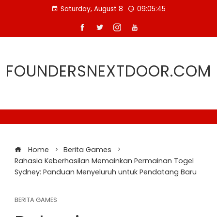
Skip
Saturday, August 8
09:05:46
to
content
FOUNDERSNEXTDOOR.COM
Home
Berita Games
Rahasia Keberhasilan Memainkan Permainan Togel
Sydney: Panduan Menyeluruh untuk Pendatang Baru
BERITA GAMES