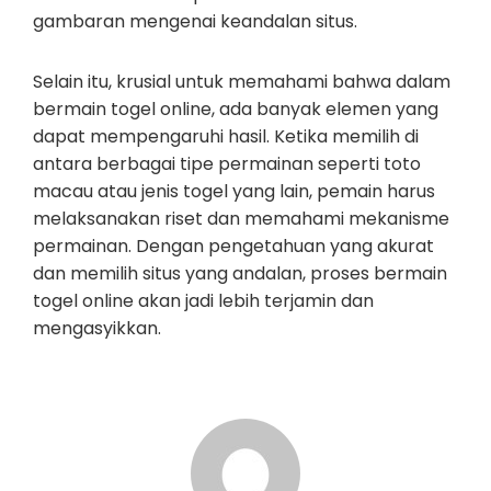
gambaran mengenai keandalan situs.
Selain itu, krusial untuk memahami bahwa dalam
bermain togel online, ada banyak elemen yang
dapat mempengaruhi hasil. Ketika memilih di
antara berbagai tipe permainan seperti toto
macau atau jenis togel yang lain, pemain harus
melaksanakan riset dan memahami mekanisme
permainan. Dengan pengetahuan yang akurat
dan memilih situs yang andalan, proses bermain
togel online akan jadi lebih terjamin dan
mengasyikkan.