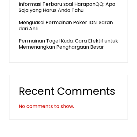
Informasi Terbaru soal HarapanQQ: Apa
Saja yang Harus Anda Tahu
Menguasai Permainan Poker IDN: Saran
dari Ahli
Permainan Togel Kuda: Cara Efektif untuk
Memenangkan Penghargaan Besar
Recent Comments
No comments to show.