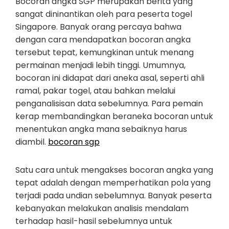
Bocoran angka SGP merupakan berita yang
sangat dininantikan oleh para peserta togel
Singapore. Banyak orang percaya bahwa
dengan cara mendapatkan bocoran angka
tersebut tepat, kemungkinan untuk menang
permainan menjadi lebih tinggi. Umumnya,
bocoran ini didapat dari aneka asal, seperti ahli
ramal, pakar togel, atau bahkan melalui
penganalisisan data sebelumnya. Para pemain
kerap membandingkan beraneka bocoran untuk
menentukan angka mana sebaiknya harus
diambil.
bocoran sgp
Satu cara untuk mengakses bocoran angka yang
tepat adalah dengan memperhatikan pola yang
terjadi pada undian sebelumnya. Banyak peserta
kebanyakan melakukan analisis mendalam
terhadap hasil-hasil sebelumnya untuk