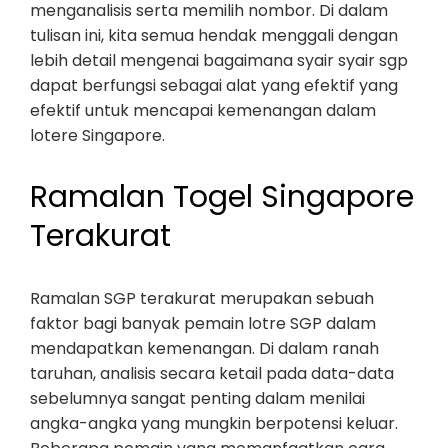
menganalisis serta memilih nombor. Di dalam
tulisan ini, kita semua hendak menggali dengan
lebih detail mengenai bagaimana syair syair sgp
dapat berfungsi sebagai alat yang efektif yang
efektif untuk mencapai kemenangan dalam
lotere Singapore.
Ramalan Togel Singapore
Terakurat
Ramalan SGP terakurat merupakan sebuah
faktor bagi banyak pemain lotre SGP dalam
mendapatkan kemenangan. Di dalam ranah
taruhan, analisis secara ketail pada data-data
sebelumnya sangat penting dalam menilai
angka-angka yang mungkin berpotensi keluar.