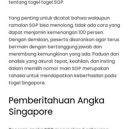
tentang togel togel SGP.
Yang penting untuk dicatat bahwa walaupun
ramalan SGP bisa menolong, tidak ada cara yang
dapat menjamin kemenangan 100 persen.
Dengan demikian, peserta disarankan agar terus
bermain dengan bertanggung jawab dan
menimbang kemungkinan yang ada. Paduan dari
analisis yang akurat tepat, keahlian, dan insting
dalam memilih nomor main SGP merupakan
rahasia untuk mendapatkan keberhasilan pada
togel Singapore.
Pemberitahuan Angka
Singapore