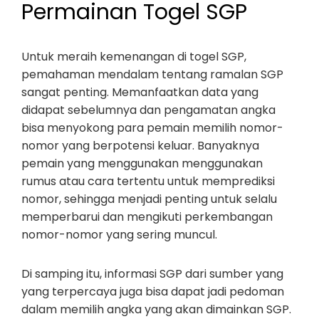
Permainan Togel SGP
Untuk meraih kemenangan di togel SGP,
pemahaman mendalam tentang ramalan SGP
sangat penting. Memanfaatkan data yang
didapat sebelumnya dan pengamatan angka
bisa menyokong para pemain memilih nomor-
nomor yang berpotensi keluar. Banyaknya
pemain yang menggunakan menggunakan
rumus atau cara tertentu untuk memprediksi
nomor, sehingga menjadi penting untuk selalu
memperbarui dan mengikuti perkembangan
nomor-nomor yang sering muncul.
Di samping itu, informasi SGP dari sumber yang
yang terpercaya juga bisa dapat jadi pedoman
dalam memilih angka yang akan dimainkan SGP.