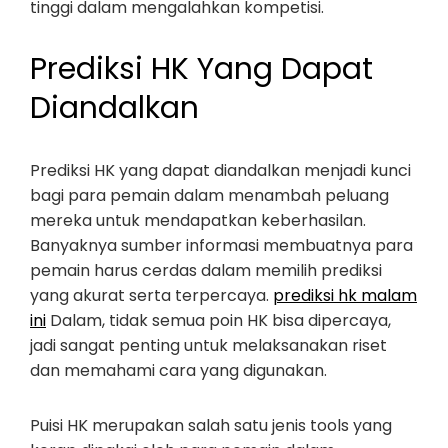
tinggi dalam mengalahkan kompetisi.
Prediksi HK Yang Dapat
Diandalkan
Prediksi HK yang dapat diandalkan menjadi kunci
bagi para pemain dalam menambah peluang
mereka untuk mendapatkan keberhasilan.
Banyaknya sumber informasi membuatnya para
pemain harus cerdas dalam memilih prediksi
yang akurat serta terpercaya.
prediksi hk malam
ini
Dalam, tidak semua poin HK bisa dipercaya,
jadi sangat penting untuk melaksanakan riset
dan memahami cara yang digunakan.
Puisi HK merupakan salah satu jenis tools yang