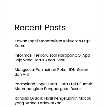
Recent Posts
KawanTogel Menemukan Kekuatan Digit
Kamu
Informasi Terbaru soal HarapanQQ: Apa
Saja yang Harus Anda Tahu
Menguasai Permainan Poker IDN: Saran
dari Ahli
Permainan Togel Kuda: Cara Efektif untuk
Memenangkan Penghargaan Besar
Rahasia Di Balik Hasil Pengeluaran Macau
yang Sering Terlewatkan