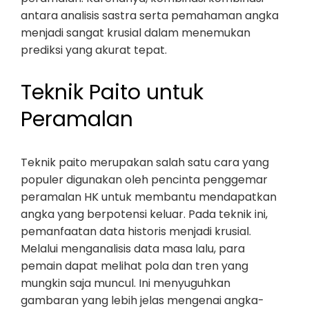
antara analisis sastra serta pemahaman angka
menjadi sangat krusial dalam menemukan
prediksi yang akurat tepat.
Teknik Paito untuk
Peramalan
Teknik paito merupakan salah satu cara yang
populer digunakan oleh pencinta penggemar
peramalan HK untuk membantu mendapatkan
angka yang berpotensi keluar. Pada teknik ini,
pemanfaatan data historis menjadi krusial.
Melalui menganalisis data masa lalu, para
pemain dapat melihat pola dan tren yang
mungkin saja muncul. Ini menyuguhkan
gambaran yang lebih jelas mengenai angka-