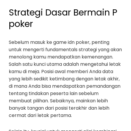
Strategi Dasar Bermain P
poker
Sebelum masuk ke game idn poker, penting
untuk mengerti fundamentals strategi yang akan
menolong kamu mendapatkan kemenangan.
Salah satu kunci utama adalah mengetahui letak
kamu di meja. Posisi awal memberi Anda data
yang lebih sedikit ketimbang dengan letak akhir,
di mana Anda bisa mendapatkan pemandangan
tentang tindakan peserta lain sebelum
membuat pilihan. Sebaiknya, mainkan lebih
banyak tangan dari posisi terakhir dan lebih
cermat dari letak pertama.