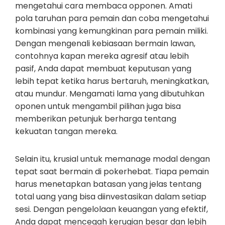
mengetahui cara membaca opponen. Amati
pola taruhan para pemain dan coba mengetahui
kombinasi yang kemungkinan para pemain miliki.
Dengan mengenali kebiasaan bermain lawan,
contohnya kapan mereka agresif atau lebih
pasif, Anda dapat membuat keputusan yang
lebih tepat ketika harus bertaruh, meningkatkan,
atau mundur. Mengamati lama yang dibutuhkan
oponen untuk mengambil pilihan juga bisa
memberikan petunjuk berharga tentang
kekuatan tangan mereka.
Selain itu, krusial untuk memanage modal dengan
tepat saat bermain di pokerhebat. Tiapa pemain
harus menetapkan batasan yang jelas tentang
total uang yang bisa diinvestasikan dalam setiap
sesi. Dengan pengelolaan keuangan yang efektif,
Anda dapat mencegah kerugian besar dan lebih