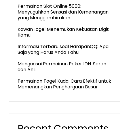
Permainan Slot Online 5000:
Menyuguhkan Sensasi dan Kemenangan
yang Menggembirakan
KawanTogel Menemukan Kekuatan Digit
Kamu
Informasi Terbaru soal HarapanQQ: Apa
Saja yang Harus Anda Tahu
Menguasai Permainan Poker IDN: Saran
dari Ahli
Permainan Togel Kuda: Cara Efektif untuk
Memenangkan Penghargaan Besar
Recent Comments