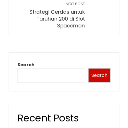
NEXT POST
Strategi Cerdas untuk
Taruhan 200 di Slot
Spaceman
Search
Search
Recent Posts