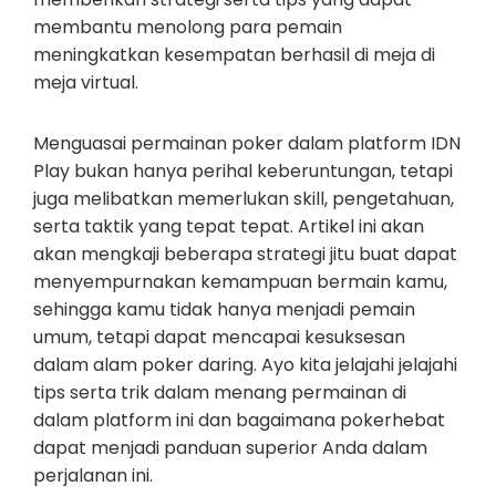
membantu menolong para pemain
meningkatkan kesempatan berhasil di meja di
meja virtual.
Menguasai permainan poker dalam platform IDN
Play bukan hanya perihal keberuntungan, tetapi
juga melibatkan memerlukan skill, pengetahuan,
serta taktik yang tepat tepat. Artikel ini akan
akan mengkaji beberapa strategi jitu buat dapat
menyempurnakan kemampuan bermain kamu,
sehingga kamu tidak hanya menjadi pemain
umum, tetapi dapat mencapai kesuksesan
dalam alam poker daring. Ayo kita jelajahi jelajahi
tips serta trik dalam menang permainan di
dalam platform ini dan bagaimana pokerhebat
dapat menjadi panduan superior Anda dalam
perjalanan ini.