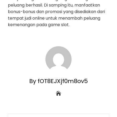
peluang berhasil. Di samping itu, manfaatkan
bonus-bonus dan promosi yang disediakan dari
tempat judi online untuk menambah peluang
kemenangan pada game slot.
By fOT8EJXjf0m8ov5