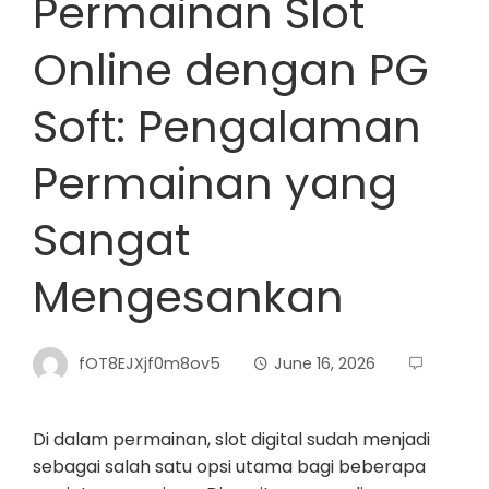
Permainan Slot
Online dengan PG
Soft: Pengalaman
Permainan yang
Sangat
Mengesankan
fOT8EJXjf0m8ov5
June 16, 2026
Di dalam permainan, slot digital sudah menjadi
sebagai salah satu opsi utama bagi beberapa