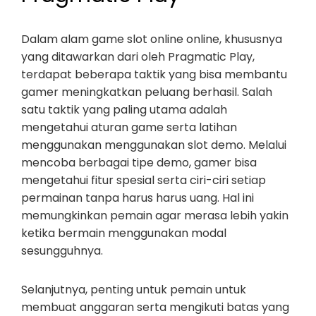
Dalam alam game slot online online, khususnya
yang ditawarkan dari oleh Pragmatic Play,
terdapat beberapa taktik yang bisa membantu
gamer meningkatkan peluang berhasil. Salah
satu taktik yang paling utama adalah
mengetahui aturan game serta latihan
menggunakan menggunakan slot demo. Melalui
mencoba berbagai tipe demo, gamer bisa
mengetahui fitur spesial serta ciri-ciri setiap
permainan tanpa harus harus uang. Hal ini
memungkinkan pemain agar merasa lebih yakin
ketika bermain menggunakan modal
sesungguhnya.
Selanjutnya, penting untuk pemain untuk
membuat anggaran serta mengikuti batas yang