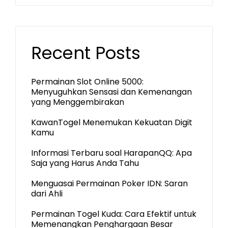
Recent Posts
Permainan Slot Online 5000:
Menyuguhkan Sensasi dan Kemenangan
yang Menggembirakan
KawanTogel Menemukan Kekuatan Digit
Kamu
Informasi Terbaru soal HarapanQQ: Apa
Saja yang Harus Anda Tahu
Menguasai Permainan Poker IDN: Saran
dari Ahli
Permainan Togel Kuda: Cara Efektif untuk
Memenangkan Penghargaan Besar