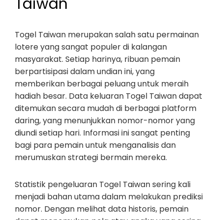
Taiwan
Togel Taiwan merupakan salah satu permainan
lotere yang sangat populer di kalangan
masyarakat. Setiap harinya, ribuan pemain
berpartisipasi dalam undian ini, yang
memberikan berbagai peluang untuk meraih
hadiah besar. Data keluaran Togel Taiwan dapat
ditemukan secara mudah di berbagai platform
daring, yang menunjukkan nomor-nomor yang
diundi setiap hari. Informasi ini sangat penting
bagi para pemain untuk menganalisis dan
merumuskan strategi bermain mereka.
Statistik pengeluaran Togel Taiwan sering kali
menjadi bahan utama dalam melakukan prediksi
nomor. Dengan melihat data historis, pemain