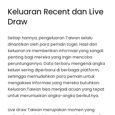
Keluaran Recent dan Live
Draw
Setiap harinya, pengeluaran Taiwan selalu
dinantikan oleh para pemain togel. Hasil dari
keluaran ini memberikan informasi yang sangat
penting bagi mereka yang ingin mencoba
peruntungannya. Data terbaru mengenai angka
keluar sering diperbarui di berbagai platform,
sehingga memudahkan para pemain untuk
mengakses informasi yang mereka butuhkan.
Keluaran Taiwan bisa menjadi acuan yang tepat
untuk merumuskan angka-angka berikutnya.
Live draw Taiwan merupakan momen yang