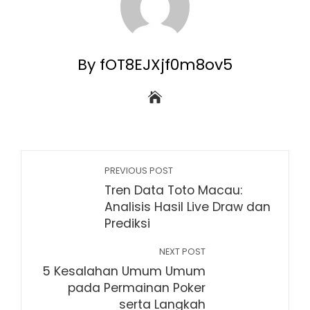
By fOT8EJXjf0m8ov5
PREVIOUS POST
Tren Data Toto Macau:
Analisis Hasil Live Draw dan
Prediksi
NEXT POST
5 Kesalahan Umum Umum
pada Permainan Poker
serta Langkah