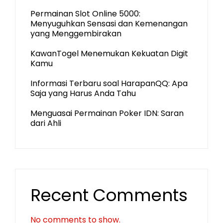
Permainan Slot Online 5000:
Menyuguhkan Sensasi dan Kemenangan
yang Menggembirakan
KawanTogel Menemukan Kekuatan Digit
Kamu
Informasi Terbaru soal HarapanQQ: Apa
Saja yang Harus Anda Tahu
Menguasai Permainan Poker IDN: Saran
dari Ahli
Recent Comments
No comments to show.