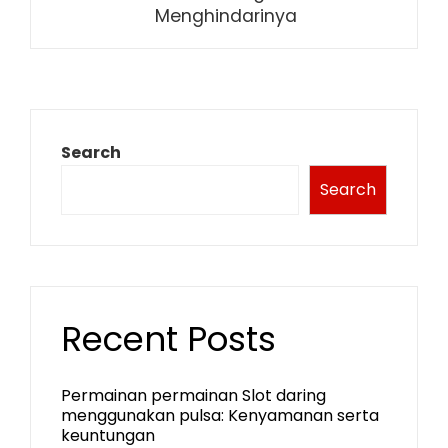
Menghindarinya
Search
Search
Recent Posts
Permainan permainan Slot daring
menggunakan pulsa: Kenyamanan serta
keuntungan