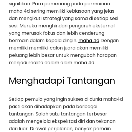
signifikan. Para pemenang pada permainan
maha 4d sering memiliki kebiasaan yang jelas
dan mengikuti strategi yang sama di setiap sesi
sesi. Mereka menghindari pengaruh eksternal
yang merusak fokus dan lebih cenderung
bermain dalam kepala dingin.
maha 4d
Dengan
memiliki memiliki, calon juara akan memiliki
peluang lebih besar untuk mengubah harapan
menjadi realita dalam alam maha 4d.
Menghadapi Tantangan
Setiap pemula yang ingin sukses di dunia maha4d
pasti akan dihadapkan pada berbagai
tantangan. Salah satu tantangan terbesar
adalah mengelola ekspektasi diri dan tekanan
dari luar. Di awal perjalanan, banyak pemain