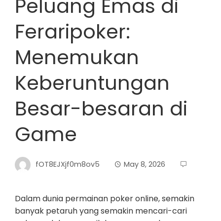
Peluang Emas di
Feraripoker:
Menemukan
Keberuntungan
Besar-besaran di
Game
fOT8EJXjf0m8ov5
May 8, 2026
Dalam dunia permainan poker online, semakin
banyak petaruh yang semakin mencari-cari