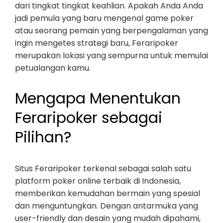
dari tingkat tingkat keahlian. Apakah Anda Anda
jadi pemula yang baru mengenal game poker
atau seorang pemain yang berpengalaman yang
ingin mengetes strategi baru, Feraripoker
merupakan lokasi yang sempurna untuk memulai
petualangan kamu.
Mengapa Menentukan
Feraripoker sebagai
Pilihan?
Situs Feraripoker terkenal sebagai salah satu
platform poker online terbaik di Indonesia,
memberikan kemudahan bermain yang spesial
dan menguntungkan. Dengan antarmuka yang
user-friendly dan desain yang mudah dipahami,