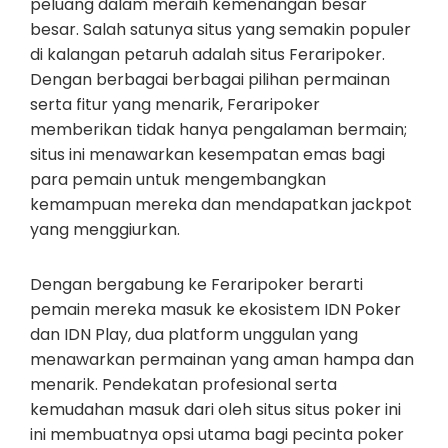
peluang dalam meraih kemenangan besar
besar. Salah satunya situs yang semakin populer
di kalangan petaruh adalah situs Feraripoker.
Dengan berbagai berbagai pilihan permainan
serta fitur yang menarik, Feraripoker
memberikan tidak hanya pengalaman bermain;
situs ini menawarkan kesempatan emas bagi
para pemain untuk mengembangkan
kemampuan mereka dan mendapatkan jackpot
yang menggiurkan.
Dengan bergabung ke Feraripoker berarti
pemain mereka masuk ke ekosistem IDN Poker
dan IDN Play, dua platform unggulan yang
menawarkan permainan yang aman hampa dan
menarik. Pendekatan profesional serta
kemudahan masuk dari oleh situs situs poker ini
ini membuatnya opsi utama bagi pecinta poker