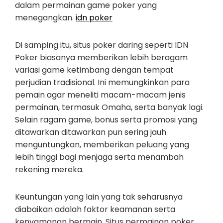
dalam permainan game poker yang
menegangkan.
idn poker
Di samping itu, situs poker daring seperti IDN
Poker biasanya memberikan lebih beragam
variasi game ketimbang dengan tempat
perjudian tradisional. Ini memungkinkan para
pemain agar meneliti macam-macam jenis
permainan, termasuk Omaha, serta banyak lagi.
Selain ragam game, bonus serta promosi yang
ditawarkan ditawarkan pun sering jauh
menguntungkan, memberikan peluang yang
lebih tinggi bagi menjaga serta menambah
rekening mereka.
Keuntungan yang lain yang tak seharusnya
diabaikan adalah faktor keamanan serta
kenyamanan bermain. Situs permainan poker