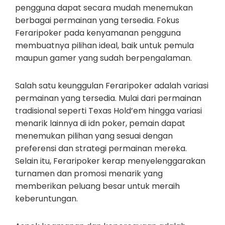
pengguna dapat secara mudah menemukan
berbagai permainan yang tersedia. Fokus
Feraripoker pada kenyamanan pengguna
membuatnya pilihan ideal, baik untuk pemula
maupun gamer yang sudah berpengalaman.
Salah satu keunggulan Feraripoker adalah variasi
permainan yang tersedia. Mulai dari permainan
tradisional seperti Texas Hold’em hingga variasi
menarik lainnya di idn poker, pemain dapat
menemukan pilihan yang sesuai dengan
preferensi dan strategi permainan mereka.
Selain itu, Feraripoker kerap menyelenggarakan
turnamen dan promosi menarik yang
memberikan peluang besar untuk meraih
keberuntungan.