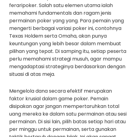
feraripoker. Salah satu elemen utama ialah
memahami fundamentals dan ragam jenis
permainan poker yang yang. Para pemain yang
mengerti berbagai variasi poker ini, contohnya
Texas Holdem serta Omaha, akan punya
keuntungan yang lebih besar dalam membuat
pilihan yang tepat. Di samping itu, setiap peserta
perlu memahami strategi musuh, agar mampu
mengadaptasi strateginya berdasarkan dengan
situasi di atas meja.
Mengelola dana secara efektif merupakan
faktor krusial dalam game poker. Pemain
disipakan agar jangan mempertaruhkan total
uang mereka ke dalam satu permainan atau sesi
permainan. Di sisi lain, pilih batas setiap hari atau
per minggu untuk permainan, serta gunakan
taktik bertaruh dengan bijak. Ini akan sangat