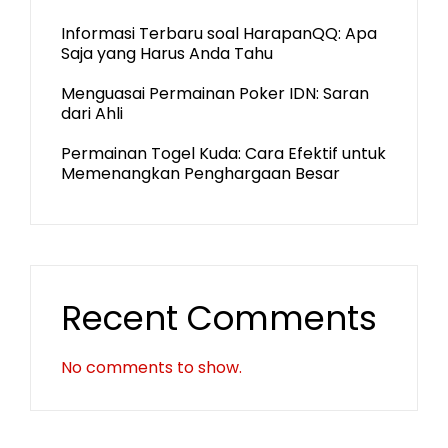
Informasi Terbaru soal HarapanQQ: Apa
Saja yang Harus Anda Tahu
Menguasai Permainan Poker IDN: Saran
dari Ahli
Permainan Togel Kuda: Cara Efektif untuk
Memenangkan Penghargaan Besar
Recent Comments
No comments to show.