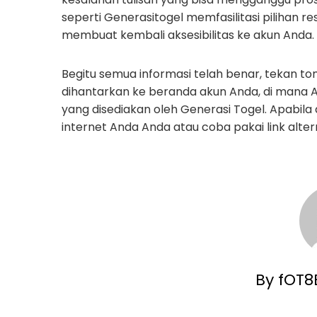
seperti Generasitogel memfasilitasi pilihan 
membuat kembali aksesibilitas ke akun Anda.
Begitu semua informasi telah benar, tekan tom
dihantarkan ke beranda akun Anda, di mana 
yang disediakan oleh Generasi Togel. Apabila
internet Anda Anda atau coba pakai link altern
By fOT