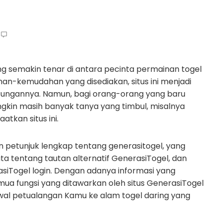
ng semakin tenar di antara pecinta permainan togel
han-kemudahan yang disediakan, situs ini menjadi
tungannya. Namun, bagi orang-orang yang baru
ngkin masih banyak tanya yang timbul, misalnya
atkan situs ini.
an petunjuk lengkap tentang generasitogel, yang
 tentang tautan alternatif GenerasiTogel, dan
iTogel login. Dengan adanya informasi yang
ua fungsi yang ditawarkan oleh situs GenerasiTogel
wal petualangan Kamu ke alam togel daring yang