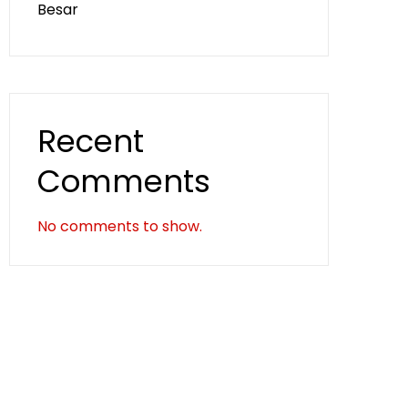
Besar
Recent
Comments
No comments to show.