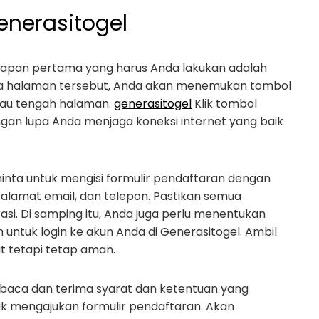
enerasitogel
ahapan pertama yang harus Anda lakukan adalah
da halaman tersebut, Anda akan menemukan tombol
atau tengah halaman.
generasitogel
Klik tombol
ngan lupa Anda menjaga koneksi internet yang baik
minta untuk mengisi formulir pendaftaran dengan
 alamat email, dan telepon. Pastikan semua
asi. Di samping itu, Anda juga perlu menentukan
ntuk login ke akun Anda di Generasitogel. Ambil
t tetapi tetap aman.
 baca dan terima syarat dan ketentuan yang
tuk mengajukan formulir pendaftaran. Akan