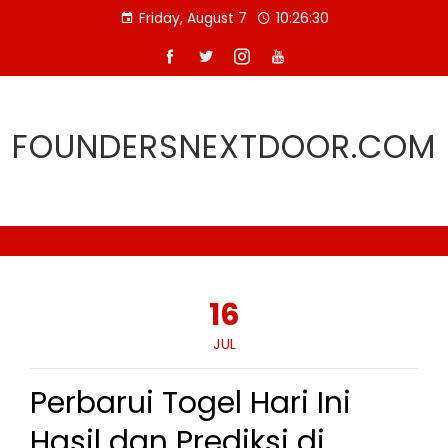
Skip
Friday, August 7
10:26:31
to
content
FOUNDERSNEXTDOOR.COM
16
JUL
Perbarui Togel Hari Ini
Hasil dan Prediksi di