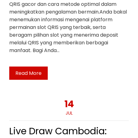
QRIS gacor dan cara metode optimal dalam
meningkatkan pengalaman bermain.Anda bakal
menemukan informasi mengenai platform
permainan slot QRIS yang terbaik, serta
beragam pilihan slot yang menerima deposit
melalui QRIS yang memberikan berbagai
manfaat. Bagi Anda…
Read More
14
JUL
Live Draw Cambodia: