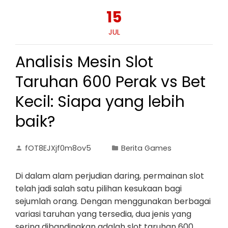
15
JUL
Analisis Mesin Slot
Taruhan 600 Perak vs Bet
Kecil: Siapa yang lebih
baik?
fOT8EJXjf0m8ov5
Berita Games
Di dalam alam perjudian daring, permainan slot
telah jadi salah satu pilihan kesukaan bagi
sejumlah orang. Dengan menggunakan berbagai
variasi taruhan yang tersedia, dua jenis yang
sering dibandingkan adalah slot taruhan 600