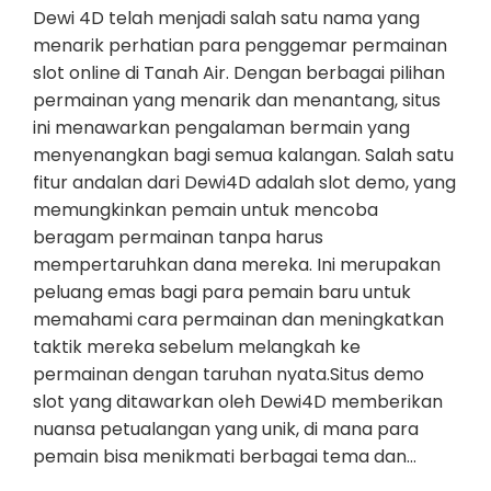
Dewi 4D telah menjadi salah satu nama yang
menarik perhatian para penggemar permainan
slot online di Tanah Air. Dengan berbagai pilihan
permainan yang menarik dan menantang, situs
ini menawarkan pengalaman bermain yang
menyenangkan bagi semua kalangan. Salah satu
fitur andalan dari Dewi4D adalah slot demo, yang
memungkinkan pemain untuk mencoba
beragam permainan tanpa harus
mempertaruhkan dana mereka. Ini merupakan
peluang emas bagi para pemain baru untuk
memahami cara permainan dan meningkatkan
taktik mereka sebelum melangkah ke
permainan dengan taruhan nyata.Situs demo
slot yang ditawarkan oleh Dewi4D memberikan
nuansa petualangan yang unik, di mana para
pemain bisa menikmati berbagai tema dan…