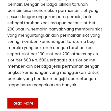
pemain. Dengan pelbagai pilihan taruhan,
pemain bisa menemukan permainan slot yang
sesuai dengan anggaran para pemain, baik
sebagai taruhan kecil maupun besar. slot bet
200 Saat ini, semakin banyak yang memburu slot
yang menguntungkan dan permainan slot yang
sering memberi kemenangan, terutama bagi
mereka yang bertaruh dengan taruhan kecil
seperti slot bet 100, slot bet 200, atau mungkin
slot bet 600 Rp. 600.Berbagai situs slot online
memberikan berbagai jenis permainan dengan
tingkat kemenangan yang menggiurkan. Untuk
pemain yang hendak menguji keberuntungan
tanpa harus mengeluarkan banyak…
Read More