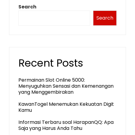
Search
Search
Recent Posts
Permainan Slot Online 5000:
Menyuguhkan Sensasi dan Kemenangan
yang Menggembirakan
KawanTogel Menemukan Kekuatan Digit
Kamu
Informasi Terbaru soal HarapanQQ: Apa
Saja yang Harus Anda Tahu