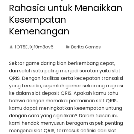
Rahasia untuk Menaikkan
Kesempatan
Kemenangan
fOT8EJXjf0m8ov5
Berita Games
Sektor game daring kian berkembang cepat,
dan salah satu paling menjadi sorotan yaitu slot
QRIS. Dengan fasilitas serta kecepatan transaksi
yang tersedia, sejumlah gamer sekarang migrasi
ke dalam slot deposit QRIS. Apakah kamu tahu
bahwa dengan memakai permainan slot QRIS,
kamu dapat meningkatkan kesempatan untung
dengan cara yang signifikan? Dalam tulisan ini,
kami hendak menyusun beragam aspek penting
mengenai slot QRIS, termasuk definisi dari slot