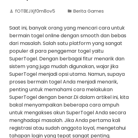
fOT8EJXjf0m8ov5
Berita Games
Saat ini, banyak orang yang mencari cara untuk
bermain togel online dengan smooth dan bebas
dari masalah. Salah satu platform yang sangat
populer di para penggemar togel yaitu
SuperTogel. Dengan berbagai fitur menarik dan
sistem yang juga mudah digunakan, wajar jika
SuperTogel menjadi opsi utama. Namun, supaya
proses bermain togel Anda menjadi menarik,
penting untuk memahami cara melakukan
SuperTogel dengan benar.Di dalam artikel ini, kita
bakal menyampaikan beberapa cara ampuh
untuk mengakses akun SuperTogel Anda secara
menghadapi masalah. Jika Anda pertama kali
registrasi atau sudah anggota loyal, mengetahui
tahapan login yang tepat sangat penting.