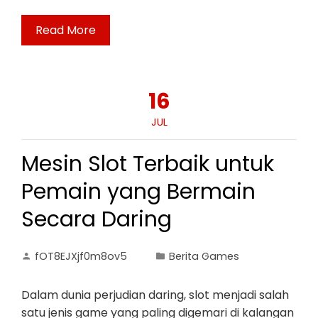
Read More
16
JUL
Mesin Slot Terbaik untuk
Pemain yang Bermain
Secara Daring
fOT8EJXjf0m8ov5
Berita Games
Dalam dunia perjudian daring, slot menjadi salah
satu jenis game yang paling digemari di kalangan