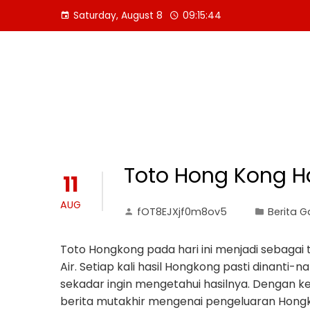
Skip
Saturday, August 8
09:15:45
to
content
Toto Hong Kong Har
11
AUG
fOT8EJXjf0m8ov5
Berita 
Toto Hongkong pada hari ini menjadi sebagai
Air. Setiap kali hasil Hongkong pasti dinanti-
sekadar ingin mengetahui hasilnya. Dengan ke
berita mutakhir mengenai pengeluaran Ho