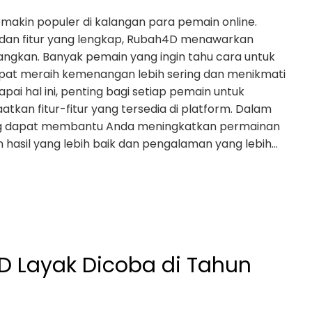
akin populer di kalangan para pemain online.
 dan fitur yang lengkap, Rubah4D menawarkan
gkan. Banyak pemain yang ingin tahu cara untuk
at meraih kemenangan lebih sering dan menikmati
 hal ini, penting bagi setiap pemain untuk
an fitur-fitur yang tersedia di platform. Dalam
k yang dapat membantu Anda meningkatkan permainan
hasil yang lebih baik dan pengalaman yang lebih…
 Layak Dicoba di Tahun