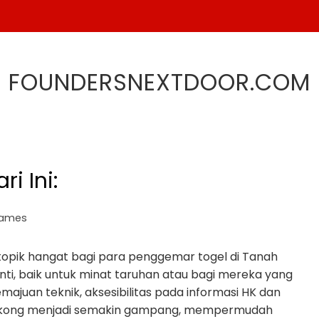
FOUNDERSNEXTDOOR.COM
i Ini:
Games
 topik hangat bagi para penggemar togel di Tanah
nanti, baik untuk minat taruhan atau bagi mereka yang
majuan teknik, aksesibilitas pada informasi HK dan
ngkong menjadi semakin gampang, mempermudah