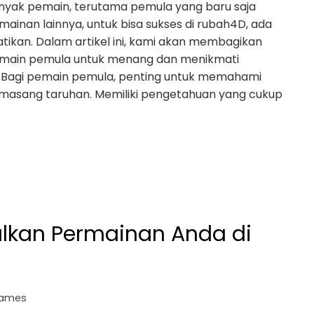
yak pemain, terutama pemula yang baru saja
rmainan lainnya, untuk bisa sukses di rubah4D, ada
atikan. Dalam artikel ini, kami akan membagikan
main pemula untuk menang dan menikmati
Bagi pemain pemula, penting untuk memahami
masang taruhan. Memiliki pengetahuan yang cukup
lkan Permainan Anda di
Games