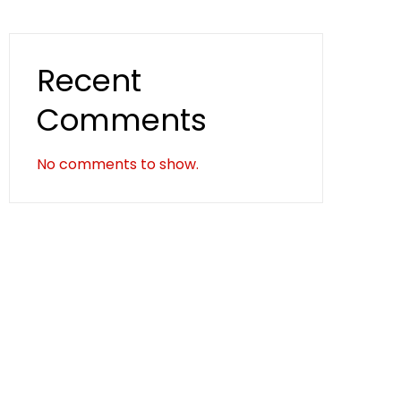
Recent
Comments
No comments to show.