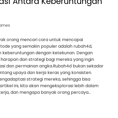
asi Antara Keberuntungan
Games
yak orang mencari cara untuk mencapai
etode yang semakin populer adalah rubah4d,
 keberuntungan dengan ketekunan. Dengan
arapan dan strategi bagi mereka yang ingin
stasi dan permainan angka.Rubah4d bukan sekadar
ntang upaya dan kerja keras yang konsisten.
engadaptasi strategi mereka, sehingga bisa
ikel ini, kita akan mengeksplorasi lebih dalam
kerja, dan mengapa banyak orang percaya…