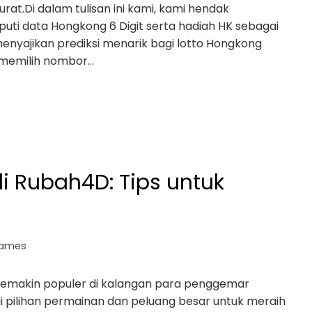
at.Di dalam tulisan ini kami, kami hendak
puti data Hongkong 6 Digit serta hadiah HK sebagai
enyajikan prediksi menarik bagi lotto Hongkong
m memilih nombor…
i Rubah4D: Tips untuk
Games
semakin populer di kalangan para penggemar
ai pilihan permainan dan peluang besar untuk meraih