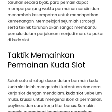
taruhan secara bijak, para pemain dapat
memperpanjang waktu permainan sendiri dan
menambah kesempatan untuk mendapatkan
kemenangan. Mempelajari sejumlah strategi
serta teknik taruhan akan sangat membantu
pemula dalam perjalanan menjadi mereka pakar
di kuda slot.
Taktik Memainkan
Permainan Kuda Slot
Salah satu strategi dasar dalam bermain kuda
kuda slot ialah mengetahui ketentuan dan cara
kerja slot dengan mendalam.
kuda slot
Sebelum
mulai, krusial untuk mengenal ikon di permainan,
paylines, dan cara kerja fitur bonus. Semakin
pemain memahami bagaimana permainan