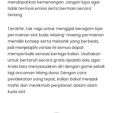
mendapatkan kemenangan. Jangan lupa agar
tidak termosi emosi serta bermain secara
tenang.
Terakhir, tak ragu untuk menggali beragam tipe
permainan slot kuda. Masing-masing permainan
memiliki konsep serta mekanik yang berbeda,
jadi menjelajahi variasi ini semua dapat
memperbaiki sensasi berlaga kalian. Usahakan
untuk bertaruh secara gratis apabila ada, agar
Anda bisa menyesuaikan diri dengan game sekali
lagi ancaman hilang dana. Dengan cara
pendekatan yang tepat, kalian bakal menjadi
mahir dan menikmati perjalanan dalam alam
kuda slot.