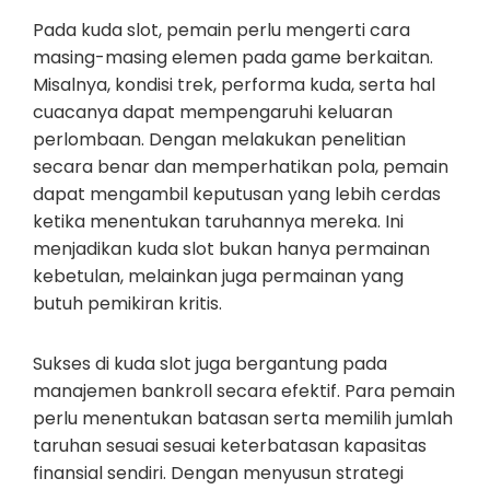
Pada kuda slot, pemain perlu mengerti cara
masing-masing elemen pada game berkaitan.
Misalnya, kondisi trek, performa kuda, serta hal
cuacanya dapat mempengaruhi keluaran
perlombaan. Dengan melakukan penelitian
secara benar dan memperhatikan pola, pemain
dapat mengambil keputusan yang lebih cerdas
ketika menentukan taruhannya mereka. Ini
menjadikan kuda slot bukan hanya permainan
kebetulan, melainkan juga permainan yang
butuh pemikiran kritis.
Sukses di kuda slot juga bergantung pada
manajemen bankroll secara efektif. Para pemain
perlu menentukan batasan serta memilih jumlah
taruhan sesuai sesuai keterbatasan kapasitas
finansial sendiri. Dengan menyusun strategi