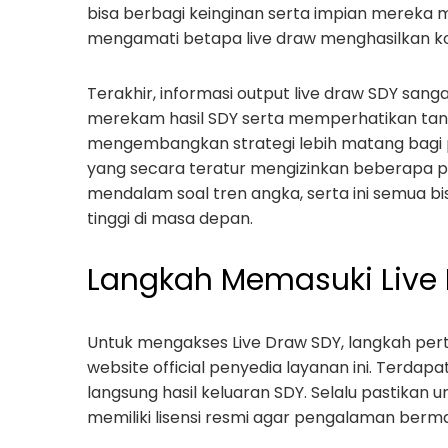
bisa berbagi keinginan serta impian mereka m
mengamati betapa live draw menghasilkan ko
Terakhir, informasi output live draw SDY sanga
merekam hasil SDY serta memperhatikan tanda
mengembangkan strategi lebih matang bagi
yang secara teratur mengizinkan beberap
mendalam soal tren angka, serta ini semua 
tinggi di masa depan.
Langkah Memasuki Live
Untuk mengakses Live Draw SDY, langkah pe
website official penyedia layanan ini. Terd
langsung hasil keluaran SDY. Selalu pastikan 
memiliki lisensi resmi agar pengalaman berm