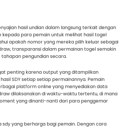
yajian hasil undian dalam langsung terkait dengan
 kepada para pemain untuk melihat hasil togel
hui apakah nomor yang mereka pilih keluar sebagai
 draw, transparansi dalam permainan togel semakin
t tahapan pengundian secara.
gat penting karena output yang ditampilkan
u hasil SDY setiap setiap permainannya. Pemain
erbagai platform online yang menyediakan data
e draw dilaksanakan di waktu-waktu tertentu, di mana
ment yang dinanti-nanti dari para penggemar
ata sdy yang berharga bagi pemain. Dengan cara