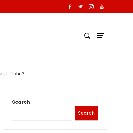
 Anda Tahu?
Search
Search